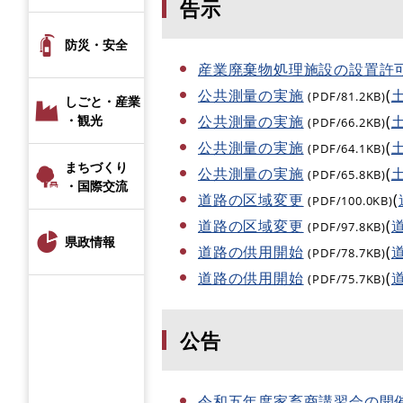
告示
防災・安全
産業廃棄物処理施設の設置許
公共測量の実施
(
(PDF/81.2KB)
しごと・産業
公共測量の実施
(
・観光
(PDF/66.2KB)
公共測量の実施
(
(PDF/64.1KB)
まちづくり
公共測量の実施
(
(PDF/65.8KB)
・国際交流
道路の区域変更
(
(PDF/100.0KB)
道路の区域変更
(
(PDF/97.8KB)
県政情報
道路の供用開始
(
(PDF/78.7KB)
道路の供用開始
(
(PDF/75.7KB)
公告
令和五年度家畜商講習会の開