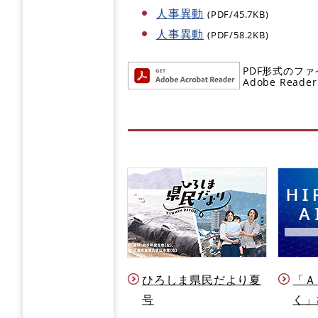
人事異動
(PDF/45.7KB)
人事異動
(PDF/58.2KB)
PDF形式のファ
Adobe R
ひろしま県民だより夏
「Ａ
号
く」