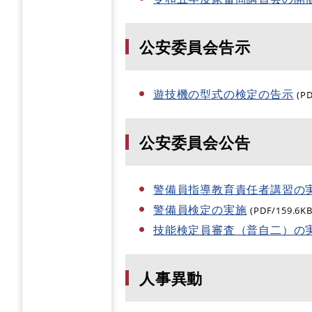
公安委員会告示
遊技機の型式の検定の告示
(P
公安委員会公告
警備員指導教育責任者講習の
警備員検定の実施
(PDF/159.6KB
技能検定員審査（普自二）の
人事異動