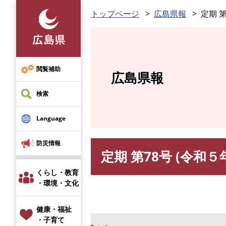
ペ
トップページ
広島県報
定期 第
ー
ジ
の
先
頭
閲覧補助
広島県報
で
す
検索
。
Language
防災情報
定期 第78号 (令和５
本
文
くらし・教育
・環境・文化
健康・福祉
・子育て