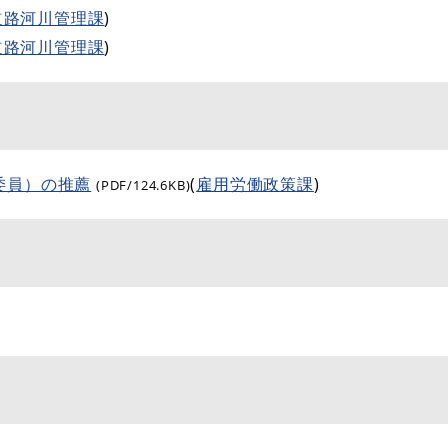
道路河川管理課
)
道路河川管理課
)
委員）の推薦
(
雇用労働政策課
)
(PDF/124.6KB)