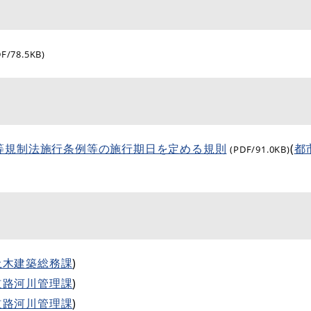
DF/78.5KB)
等規制法施行条例等の施行期日を定める規則
(
都
(PDF/91.0KB)
土木建築総務課
)
道路河川管理課
)
道路河川管理課
)