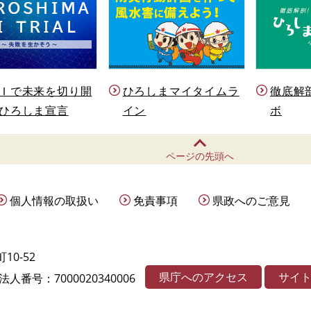
Ｉで未来を切り開
ひろしまマイタイムラ
徹底解
ひろしま宣言
イン
ボ
ページの先頭へ
個人情報の取扱い
免責事項
県政へのご意見
10-52
県庁へのアクセス
サイ
法人番号：7000020340006