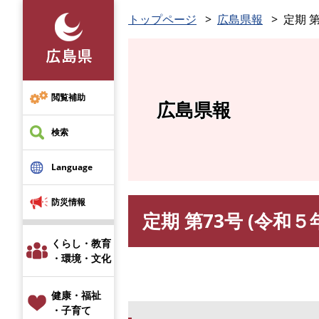
ペ
トップページ
広島県報
定期 第
ー
ジ
の
先
頭
閲覧補助
広島県報
で
す
検索
。
Language
防災情報
定期 第73号 (令和５
本
文
くらし・教育
・環境・文化
健康・福祉
・子育て