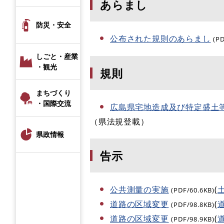
あらまし
防災・安全
公布された規則のあらまし
(P
しごと・産業
・観光
規則
まちづくり
・国際交流
広島県宅地造成及び特定盛土
（県法規登載）
県政情報
告示
公共測量の実施
(
(PDF/60.6KB)
道路の区域変更
(
(PDF/98.8KB)
道路の区域変更
(
(PDF/98.9KB)