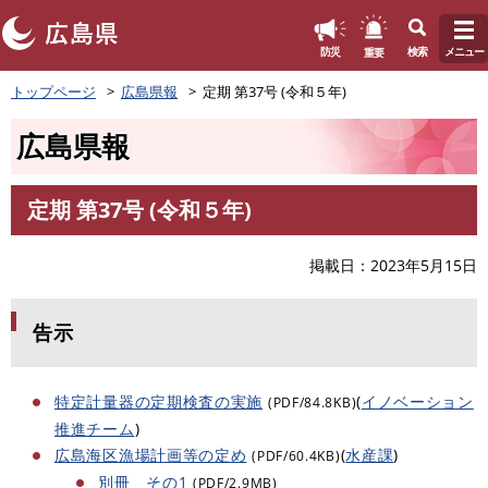
このページの本文へ
重要
防災
検索
メニュー
ペ
トップページ
広島県報
定期 第37号 (令和５年)
ー
ジ
広島県報
の
先
頭
定期 第37号 (令和５年)
で
本
す
文
。
掲載日
2023年5月15日
告示
特定計量器の定期検査の実施
(
イノベーション
(PDF/84.8KB)
推進チーム
)
広島海区漁場計画等の定め
(
水産課
)
(PDF/60.4KB)
別冊 その1
(PDF/2.9MB)