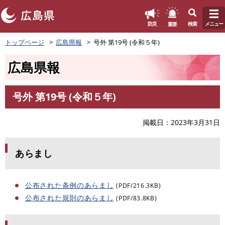
このページの本文へ
重要
防災
検索
メニュー
ペ
トップページ
広島県報
号外 第19号 (令和５年)
ー
ジ
広島県報
の
先
頭
号外 第19号 (令和５年)
で
本
す
文
。
掲載日
2023年3月31日
あらまし
公布された条例のあらまし
(PDF/216.3KB)
公布された規則のあらまし
(PDF/83.8KB)