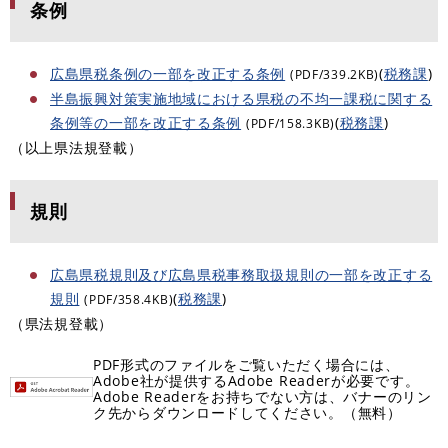
条例
広島県税条例の一部を改正する条例
(
税務課
)
(PDF/339.2KB)
半島振興対策実施地域における県税の不均一課税に関する
条例等の一部を改正する条例
(
税務課
)
(PDF/158.3KB)
（以上県法規登載）
規則
広島県税規則及び広島県税事務取扱規則の一部を改正する
規則
(
税務課
)
(PDF/358.4KB)
（県法規登載）
PDF形式のファイルをご覧いただく場合には、
Adobe社が提供するAdobe Readerが必要です。
Adobe Readerをお持ちでない方は、バナーのリン
ク先からダウンロードしてください。（無料）