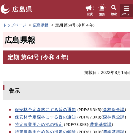
このページの本文へ
重要
防災
検索
メニュー
ペ
トップページ
広島県報
定期 第64号 (令和４年)
ー
ジ
広島県報
の
先
頭
定期 第64号 (令和４年)
で
本
す
文
。
掲載日
2022年8月15日
告示
保安林予定森林にする旨の通知
(
森林保全課
)
(PDF/86.3KB)
保安林予定森林にする旨の通知
(
森林保全課
)
(PDF/87.3KB)
特定農業用ため池の指定
(
農業基盤課
)
(PDF/73.8KB)
特定農業用ため池の指定の解除
(
農業基盤課
)
(PDF/81.3KB)