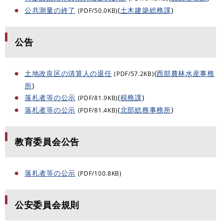
公共測量の終了
(
土木建築総務課
)
(PDF/50.0KB)
公告
土地改良区の清算人の退任
(
西部農林水産事務
(PDF/57.2KB)
所
)
落札者等の公示
(
税務課
)
(PDF/81.9KB)
落札者等の公示
(
北部総務事務所
)
(PDF/81.4KB)
教育委員会公告
落札者等の公示
(PDF/100.8KB)
公安委員会規則