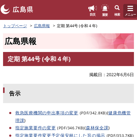
このページの本文へ
重要
防災
検索
メニュー
ペ
トップページ
広島県報
定期 第44号 (令和４年)
ー
ジ
広島県報
の
先
頭
定期 第44号 (令和４年)
で
本
す
文
。
掲載日
2022年6月6日
告示
救急医療機関の申出事項の変更
(
健康危機管
(PDF/342.8KB)
理課
)
指定施業要件の変更
(
森林保全課
)
(PDF/346.7KB)
指定施業要件変更予定保安林にした旨の掲示
(PDF/353.7KB)