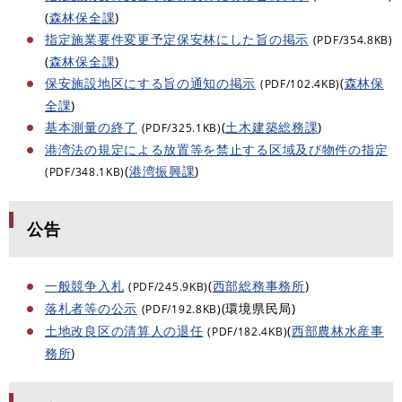
(
森林保全課
)
指定施業要件変更予定保安林にした旨の掲示
(PDF/354.8KB)
(
森林保全課
)
保安施設地区にする旨の通知の掲示
(
森林保
(PDF/102.4KB)
全課
)
基本測量の終了
(
土木建築総務課
)
(PDF/325.1KB)
港湾法の規定による放置等を禁止する区域及び物件の指定
(
港湾振興課
)
(PDF/348.1KB)
公告
一般競争入札
(
西部総務事務所
)
(PDF/245.9KB)
落札者等の公示
(環境県民局)
(PDF/192.8KB)
土地改良区の清算人の退任
(
西部農林水産事
(PDF/182.4KB)
務所
)