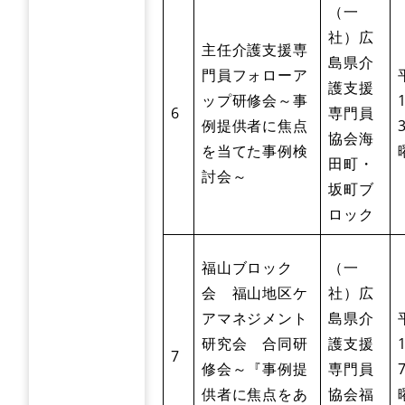
（一
社）広
主任介護支援専
島県介
門員フォローア
護支援
ップ研修会～事
6
専門員
例提供者に焦点
協会海
を当てた事例検
田町・
討会～
坂町ブ
ロック
福山ブロック
（一
会 福山地区ケ
社）広
アマネジメント
島県介
研究会 合同研
護支援
7
修会～『事例提
専門員
供者に焦点をあ
協会福