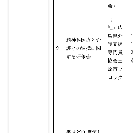
会）
（一
社）広
島県介
精神科医療と介
護支援
9
護との連携に関
専門員
する研修会
協会三
原市ブ
ロック
平成29年度第1