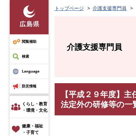
ペ
トップページ
介護支援専門員
ー
ジ
の
先
頭
閲覧補助
介護支援専門員
で
す
検索
。
Language
防災情報
【平成２９年度】主
本
文
法定外の研修等の一
くらし・教育
・環境・文化
健康・福祉
・子育て