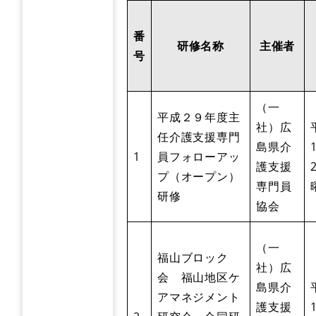
番
研修名称
主催者
号
（一
平成２９年度主
社）広
任介護支援専門
島県介
1
員フォローアッ
護支援
プ（オープン）
専門員
研修
協会
（一
福山ブロック
社）広
会 福山地区ケ
島県介
アマネジメント
護支援