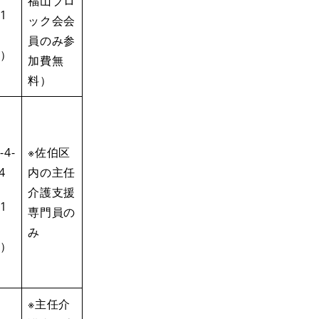
福山ブロ
1
ック会会
員のみ参
）
加費無
料）
-4-
※佐伯区
4
内の主任
介護支援
1
専門員の
み
）
※主任介