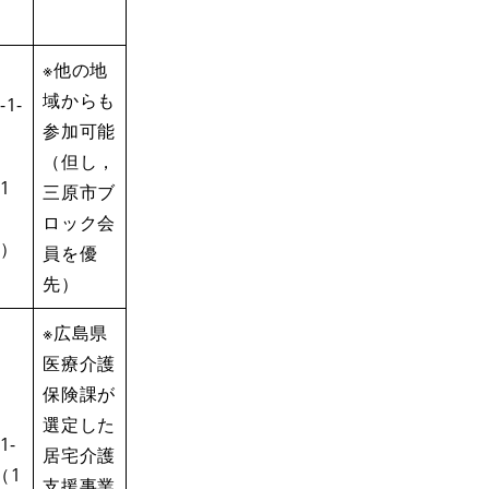
※他の地
域からも
-1-
参加可能
（但し，
1
三原市ブ
ロック会
）
員を優
先）
※広島県
医療介護
保険課が
選定した
1-
居宅介護
（1
支援事業