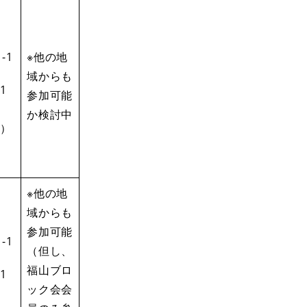
-1
※他の地
域からも
1
参加可能
か検討中
）
※他の地
域からも
参加可能
-1
（但し、
福山ブロ
1
ック会会