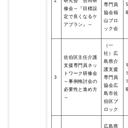
2
研究会 合同研
専門員
修会～『目標設
協会福
定で良くなるケ
山ブロ
アプラン』～
ック会
（一
社）広
佐伯区主任介護
島県介
支援専門員ネッ
護支援
トワーク研修会
3
専門員
～事例検討会の
協会広
必要性と進め方
島市佐
～
伯区ブ
ロック
広島県