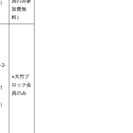
員のみ参
）
加費無
料）
-2-
※大竹ブ
ロック会
1
員のみ
）