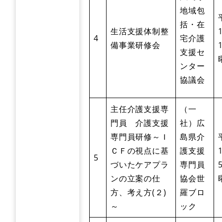
地域包
括・在
生活支援体制整
4
宅介護
備事業研修会
支援セ
ンター
協議会
主任介護支援専
（一
門員 介護支援
社）広
専門員研修～Ｉ
島県介
ＣＦの視点に基
護支援
5
づいたケアプラ
専門員
ンの立案の仕
協会世
方、考え方(２)
羅ブロ
～
ック