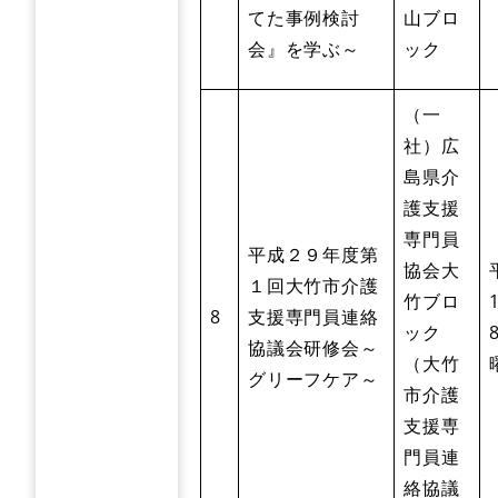
てた事例検討
山ブロ
会』を学ぶ～
ック
（一
社）広
島県介
護支援
専門員
平成２９年度第
協会大
１回大竹市介護
竹ブロ
8
支援専門員連絡
ック
協議会研修会～
（大竹
グリーフケア～
市介護
支援専
門員連
絡協議