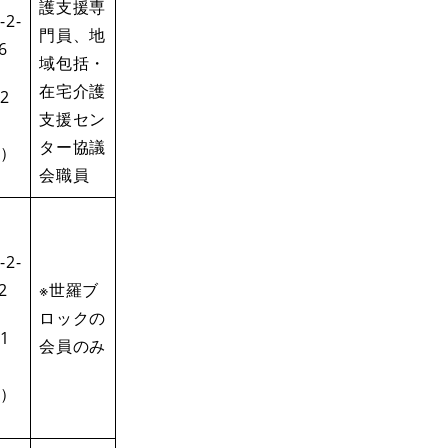
護支援専
-2-
門員、地
6
域包括・
在宅介護
2
支援セン
ター協議
）
会職員
-2-
2
※世羅ブ
ロックの
1
会員のみ
）