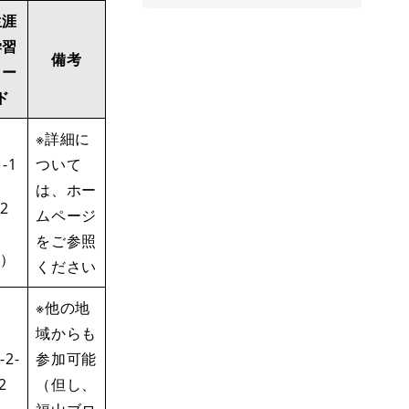
生涯
学習
備考
コー
ド
※詳細に
-1
ついて
は、ホー
2
ムページ
をご参照
）
ください
※他の地
域からも
-2-
参加可能
2
（但し、