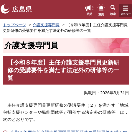
このページの本文へ
重要
防災
検索
メニュー
ペ
トップページ
介護支援専門員
【令和８年度】主任介護支援専門員
ー
更新研修の受講要件を満たす法定外の研修等の一覧
ジ
の
介護支援専門員
先
頭
で
【令和８年度】主任介護支援専門員更新研
す
本
修の受講要件を満たす法定外の研修等の一
。
文
覧
掲載日
2026年3月31日
主任介護支援専門員更新研修の受講要件（２）を満たす「地域
包括支援センターや職能団体等が開催する法定外の研修等」は，
次のとおりです。