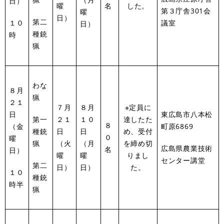
日）
曜
名
した。
第３庁舎301会
曜
日）
第二
１０
議室
日）
種銃
時
猟
わな
８月
猟
２１
７月
８月
※定員に
日
東広島市八本松
第一
２１
１０
達したた
８
（金
町原6869
種銃
日
日
め、受付
０
曜
猟
（火
（月
を締め切
広島県農業技術
名
日）
曜
曜
りまし
センター講堂
第二
日）
日）
た。
１０
種銃
時半
猟