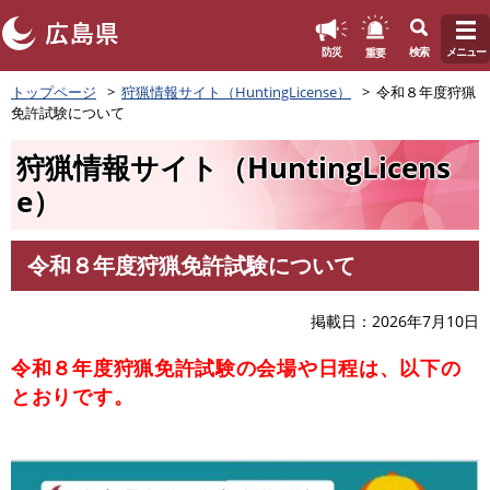
このページの本文へ
重要
防災
検索
メニュー
ペ
トップページ
狩猟情報サイト（HuntingLicense）
令和８年度狩猟
ー
免許試験について
ジ
の
狩猟情報サイト（HuntingLicens
先
頭
e）
で
す
。
令和８年度狩猟免許試験について
本
文
掲載日
2026年7月10日
令和８年度狩猟免許試験の会場や日程は、以下の
とおりです。