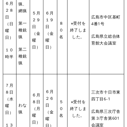
６月
猟、
２８
網猟
５月
６月
日
広島市中区基町
２９
１９
第一
８
※受付を
（日
4番1号
日
日
種銃
０
終了しま
曜
（金
（金
広島県立総合体
猟
名
した。
日）
曜
曜
育館大会議室
日）
日）
第二
１０
種銃
時半
猟
７月
６月
８日
三次市十日市東
６月
２６
（水
四丁目6-1
８日
５
※受付を
わな
日
曜
（月
０
終了しま
広島県三次庁舎
猟
（金
日）
曜
名
した。
第３庁舎第601
曜
日）
１３
会議室
日）