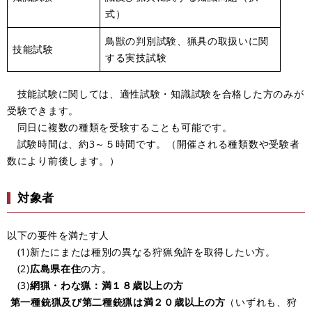
式）
鳥獣の判別試験、猟具の取扱いに関
技能試験
する実技試験
技能試験に関しては、適性試験・知識試験を合格した方のみが
受験できます。
同日に複数の種類を受験することも可能です。
試験時間は、約3～５時間です。（開催される種類数や受験者
数により前後します。）
対象者
以下の要件を満たす人
(1)新たにまたは種別の異なる狩猟免許を取得したい方。
(2)
広島県在住
の方。
(3)
網猟・わな猟：満１８歳以上の方
第一種銃猟及び第二種銃猟は満２０歳以上の方
（いずれも、狩