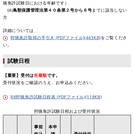
猟免許試験日における年齢です）
(4)
鳥獣保護管理法第４０条第２号から６号
までに該当しない
方
詳細については、
狩猟免許取得の手引き (PDFファイル)(443KB)
をご覧くださ
い。
試験日程
【重要】受付は
先着順
です。
受付状況をご確認のうえ、お申込みください。
R8狩猟免許試験日程表 (PDFファイル)(118KB)
狩猟免許試験日程および受付状況
事前
本申
申込
請
受付状況