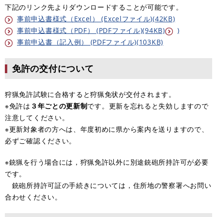
下記のリンク先よりダウンロードすることが可能です。
事前申込書様式（Excel） (Excelファイル)(42KB)
事前申込書様式（PDF） (PDFファイル)(94KB)
)
事前申込書（記入例） (PDFファイル)(103KB)
免許の交付について
狩猟免許試験に合格すると狩猟免状が交付されます。
※免許は
３年ごとの更新制
です。更新を忘れると失効しますので
注意してください。
※更新対象者の方へは、年度初めに県から案内を送りますので、
必ずご確認ください。
※銃猟を行う場合には，狩猟免許以外に別途銃砲所持許可が必要
です。
銃砲所持許可証の手続きについては，住所地の警察署へお問い
合わせください。