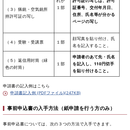
れか
許可証の写しは、許可
１部
証番号、交付年月日、
（３）猟銃・空気銃所
住所、氏名等が分かる
持許可証の写し
ページの写し
顔写真を貼り付け、氏
（４）受験・受講票
１部
名を記入すること。
申請者のあて先・氏名
（５）返信用封筒（緑
１部
を記入し、110円切手
色の封筒）
を貼り付けること。
申請書の記入例はこちら
申請書記入例 (PDFファイル)(247KB)
事前申込書の入手方法（紙申請を行う方のみ）
事前申込書については、次の３つの方法で入手できます。