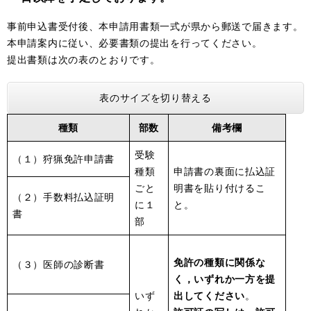
事前申込書受付後、本申請用書類一式が県から郵送で届きます。
本申請案内に従い、必要書類の提出を行ってください。
提出書類は次の表のとおりです。
表のサイズを切り替える
種類
部数
備考欄
受験
（１）狩猟免許申請書
種類
申請書の裏面に払込証
ごと
明書を貼り付けるこ
（２）手数料払込証明
に１
と。
書
部
免許の種類に関係な
（３）医師の診断書
く，いずれか一方を提
いず
出してください
。