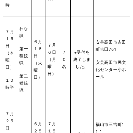
時
わな
７月
猟
１６
６月
安芸高田市吉田
７月
日
第一
１６
町吉田761
６日
７
※受付を
（木
種銃
日
（月
０
終了しま
曜
安芸高田市民文
猟
（火
曜
名
した。
日）
化センター小ホ
曜
日）
第二
ール
日）
１０
種銃
時半
猟
７月
２５
６月
７月
福山市三吉町1-
日
２５
１５
1-1