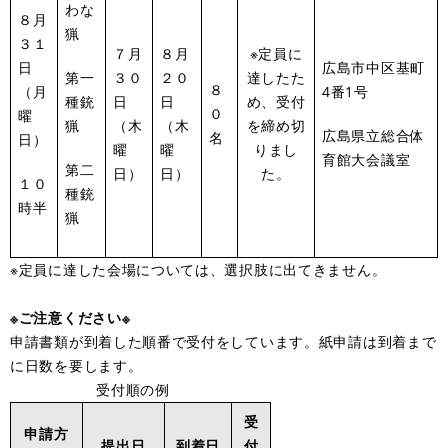
わな
８月
猟
３１
７月
８月
※定員に
日
広島市中区基町
第一
３０
２０
達したた
８
（月
4番1号
種銃
日
日
め、受付
０
曜
猟
（木
（木
を締め切
広島県立総合体
名
日）
曜
曜
りまし
育館大会議室
第二
日）
日）
た。
１０
種銃
時半
猟
※定員に達した会場については、選択肢に出てきません。
※ご注意ください※
申請書類が到着した順番で受付をしています。紙申請は到着まで
に日数を要します。
受付順の例
受
申請方
提出日
到着日
付