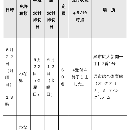
免許
定
日時
場 所
受付
受付
※６/19
種類
員
締切
締切
時点
日
日
６月
２２
呉市広大新開一
５月
６月
日
丁目7番1号
２２
１２
６
※受付を
（月
わな
日
日
呉市総合体育館
０
終了しま
曜
猟
（金
（金
（オｰクアリｰ
名
した。
日）
曜
曜
ナ）ミｰテｨン
日）
日）
１３
クﾞルｰム
時
わな