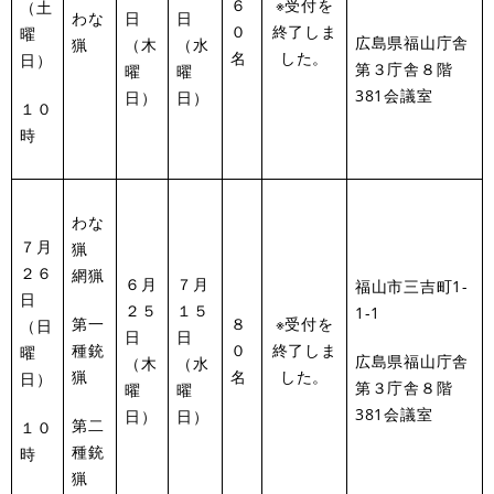
６
※受付を
（土
わな
日
日
０
終了しま
曜
広島県福山庁舎
猟
（木
（水
名
した。
日）
第３庁舎８階
曜
曜
381会議室
日）
日）
１０
時
わな
７月
猟
２６
網猟
６月
７月
福山市三吉町1-
日
２５
１５
1-1
第一
８
※受付を
（日
日
日
種銃
０
終了しま
曜
広島県福山庁舎
（木
（水
猟
名
した。
日）
第３庁舎８階
曜
曜
381会議室
日）
日）
第二
１０
種銃
時
猟