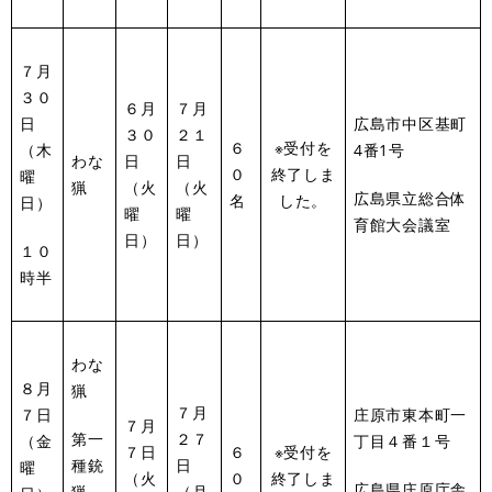
７月
３０
６月
７月
日
広島市中区基町
３０
２１
６
※受付を
（木
4番1号
わな
日
日
０
終了しま
曜
猟
（火
（火
広島県立総合体
名
した。
日）
曜
曜
育館大会議室
日）
日）
１０
時半
わな
８月
猟
７月
７日
庄原市東本町一
７月
第一
２７
（金
丁目４番１号
７日
６
※受付を
種銃
日
曜
（火
０
終了しま
広島県庄原庁舎
猟
（月