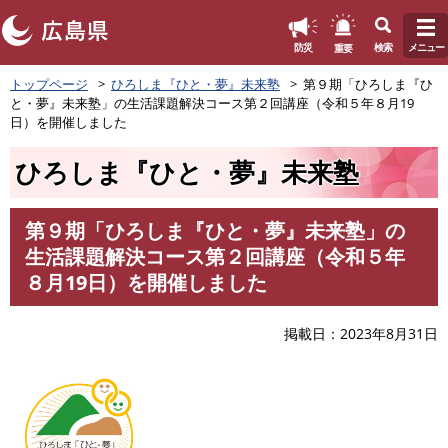
このページの本文へ
重要
防災
検索
メニュー
ペ
トップページ
ひろしま『ひと・夢』未来塾
第９期「ひろしま『ひ
ー
と・夢』未来塾」の生活課題解決コース第２回講座（令和５年８月19
ジ
日）を開催しました
の
先
ひろしま『ひと・夢』未来塾
頭
で
す
第９期「ひろしま『ひと・夢』未来塾」の
。
本
生活課題解決コース第２回講座（令和５年
文
８月19日）を開催しました
掲載日
2023年8月31日