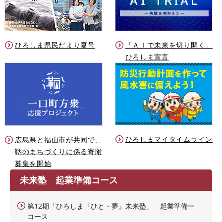
ひろしま県民だより夏号
「ＡＩで未来を切り開く」
ひろしま宣言
ひろしまマイタイムライン
広島県と福山市が共同で、
鞆のまちづくりに係る寄附
募集を開始
未来塾 起業準備コース
第12期「ひろしま『ひと・夢』未来塾」 起業準備ー
コース