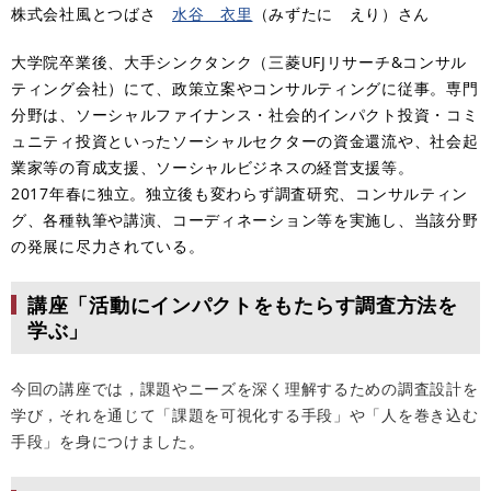
株式会社風とつばさ
水谷 衣里
（みずたに えり）さん
大学院卒業後、大手シンクタンク（三菱UFJリサーチ&コンサル
ティング会社）にて、政策立案やコンサルティングに従事。専門
分野は、ソーシャルファイナンス・社会的インパクト投資・コミ
ュニティ投資といったソーシャルセクターの資金還流や、社会起
業家等の育成支援、ソーシャルビジネスの経営支援等。
2017年春に独立。独立後も変わらず調査研究、コンサルティン
グ、各種執筆や講演、コーディネーション等を実施し、当該分野
の発展に尽力されている。
講座「活動にインパクトをもたらす調査方法を
学ぶ」
今回の講座では，課題やニーズを深く理解するための調査設計を
学び，それを通じて「課題を可視化する手段」や「人を巻き込む
手段」を身につけました
。