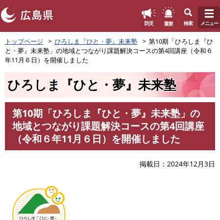
このページの本文へ
重要
防災
検索
メニュー
ペ
トップページ
ひろしま『ひと・夢』未来塾
第10期「ひろしま『ひ
ー
と・夢』未来塾」の地域とつながり課題解決コースの第4回講座（令和６
ジ
年11月６日）を開催しました
の
先
ひろしま『ひと・夢』未来塾
頭
で
す
第10期「ひろしま『ひと・夢』未来塾」の
。
本
地域とつながり課題解決コースの第4回講座
文
（令和６年11月６日）を開催しました
掲載日
2024年12月3日