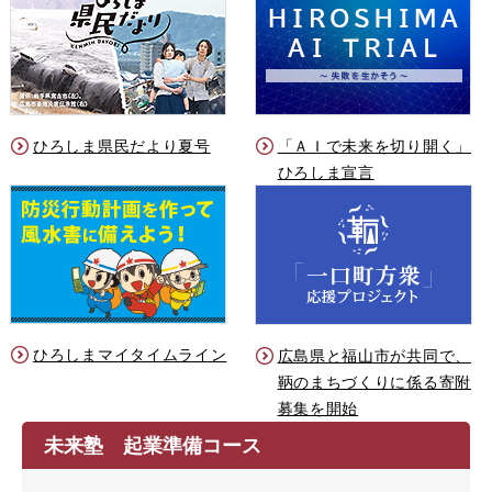
ひろしま県民だより夏号
「ＡＩで未来を切り開く」
ひろしま宣言
ひろしまマイタイムライン
広島県と福山市が共同で、
鞆のまちづくりに係る寄附
募集を開始
未来塾 起業準備コース