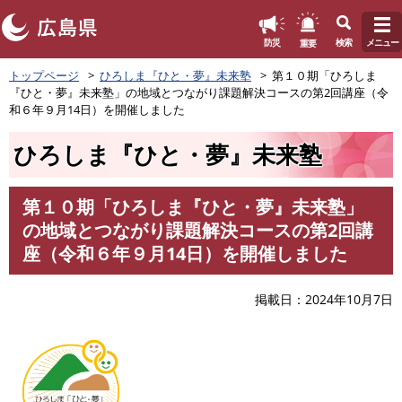
このページの本文へ
重要
防災
検索
メニュー
ペ
トップページ
ひろしま『ひと・夢』未来塾
第１０期「ひろしま
ー
『ひと・夢』未来塾」の地域とつながり課題解決コースの第2回講座（令
ジ
和６年９月14日）を開催しました
の
先
ひろしま『ひと・夢』未来塾
頭
で
す
第１０期「ひろしま『ひと・夢』未来塾」
。
本
の地域とつながり課題解決コースの第2回講
文
座（令和６年９月14日）を開催しました
掲載日
2024年10月7日