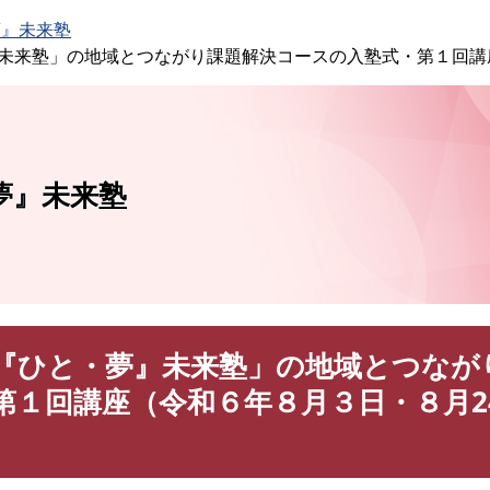
このページの本文へ
夢』未来塾
未来塾」の地域とつながり課題解決コースの入塾式・第１回講
夢』未来塾
『ひと・夢』未来塾」の地域とつなが
第１回講座（令和６年８月３日・８月2