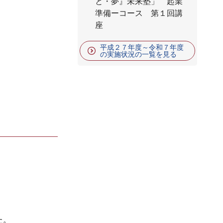
と・夢』未来塾」 起業
準備ーコース 第１回講
座
平成２７年度～令和７年度
の実施状況の一覧を見る
た。