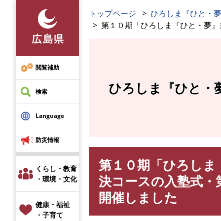
ペ
トップページ
ひろしま『ひと・
ー
第１０期「ひろしま『ひと・夢』
ジ
の
先
頭
閲覧補助
で
ひろしま『ひと・
す
検索
。
Language
防災情報
第１０期「ひろしま
本
くらし・教育
文
決コースの入塾式・
・環境・文化
開催しました
健康・福祉
・子育て