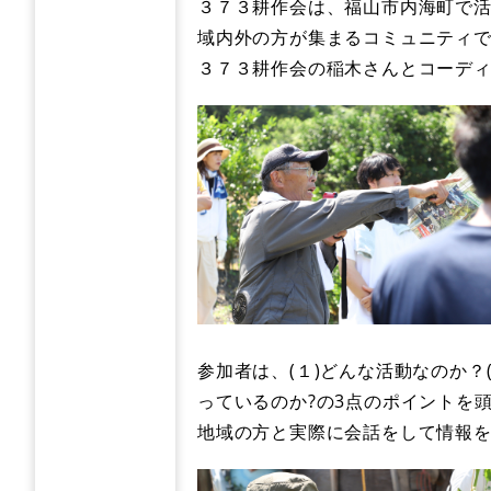
​３７３耕作会は、福山市内海町で
域内外の方が集まるコミュニティ
​​３７３耕作会の稲木さんとコー
参加者は、(１)どんな活動なのか？
っているのか?の3点のポイントを
地域の方と実際に会話をして情報