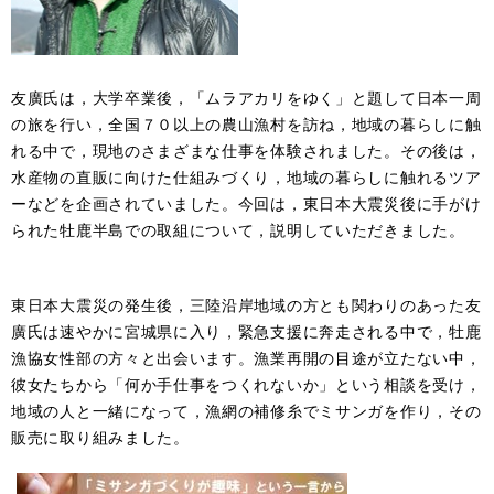
友廣氏は，大学卒業後，「ムラアカリをゆく」と題して日本一周
の旅を行い，全国７０以上の農山漁村を訪ね，地域の暮らしに触
れる中で，現地のさまざまな仕事を体験されました。その後は，
水産物の直販に向けた仕組みづくり，地域の暮らしに触れるツア
ーなどを企画されていました。今回は，東日本大震災後に手がけ
られた牡鹿半島での取組について，説明していただきました。
東日本大震災の発生後，三陸沿岸地域の方とも関わりのあった友
廣氏は速やかに宮城県に入り，緊急支援に奔走される中で，牡鹿
漁協女性部の方々と出会います。漁業再開の目途が立たない中，
彼女たちから「何か手仕事をつくれないか」という相談を受け，
地域の人と一緒になって，漁網の補修糸でミサンガを作り，その
販売に取り組みました。