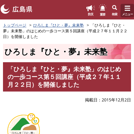
このページの本文へ
重要
防災
検索
メニュー
ペ
トップページ
ひろしま『ひと・夢』未来塾
「ひろしま『ひと・
ー
夢』未来塾」のはじめの一歩コース第５回講座（平成２７年１１月２２
ジ
日）を開催しました
の
先
ひろしま『ひと・夢』未来塾
頭
で
す
「ひろしま『ひと・夢』未来塾」のはじめ
。
本
の一歩コース第５回講座（平成２７年１１
文
月２２日）を開催しました
掲載日
2015年12月2日