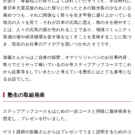
があり，青森ねぶた祭りによく訪れていたそうです。学生時代に
東日本大震災後のねぶた祭りに行ったときの観光客の少なさに心
痛めつつも，それに関係なく祭りを生き甲斐に盛り上がっている
地元の人々を見て，それが日本の元気に思え，祭の火を絶やすこ
とは、人々の元気の源が失われることであり、地域コミュニティ
形成の場や経済循環を促す場をなくすことを意味することに気づ
き，現在のお仕事のアイデアを思いつかれたそうです。
加藤さんからはご自身の経歴，オマツリジャパンのお仕事内容，
祭りでどうやって稼いでいるのか等ステップアップコースでこれ
から起業等をしていきたいと考えている塾生にはとても参考にな
るお話でした。
塾生の取組発表
ステップアップコースもはじめの一歩コースと同様に最終発表を
想定し，プレゼンを行いました。
ゲスト講師の加藤さんからはプレゼンでうまく説明するためのコ