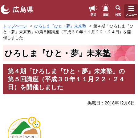
このページの本文へ
重要
防災
検索
メニュー
ペ
トップページ
ひろしま『ひと・夢』未来塾
第４期「ひろしま『ひ
ー
と・夢』未来塾」の第５回講座（平成３０年１１月２２・２４日）を開
ジ
催しました
の
先
ひろしま『ひと・夢』未来塾
頭
で
す
第４期「ひろしま『ひと・夢』未来塾」の
。
本
第５回講座（平成３０年１１月２２・２４
文
日）を開催しました
掲載日
2018年12月6日