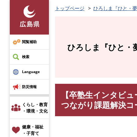
ペ
トップページ
ひろしま『ひと・
ー
ジ
の
先
頭
閲覧補助
ひろしま『ひと・
で
す
検索
。
Language
防災情報
【卒塾生インタビュー
本
文
つながり課題解決コ
くらし・教育
・環境・文化
健康・福祉
・子育て