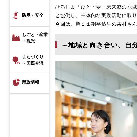
​ひろしま「ひと・夢」未来塾の地
と協働し、主体的な実践活動に取
防災・安全
今回は、第１１期卒塾生の吉村さ
しごと・産業
・観光
～地域と向き合い、自
まちづくり
・国際交流
県政情報