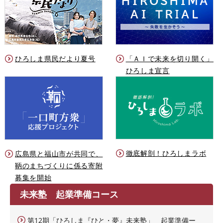
ひろしま県民だより夏号
「ＡＩで未来を切り開く」
ひろしま宣言
徹底解剖！ひろしまラボ
広島県と福山市が共同で、
鞆のまちづくりに係る寄附
募集を開始
未来塾 起業準備コース
第12期「ひろしま『ひと・夢』未来塾」 起業準備ー