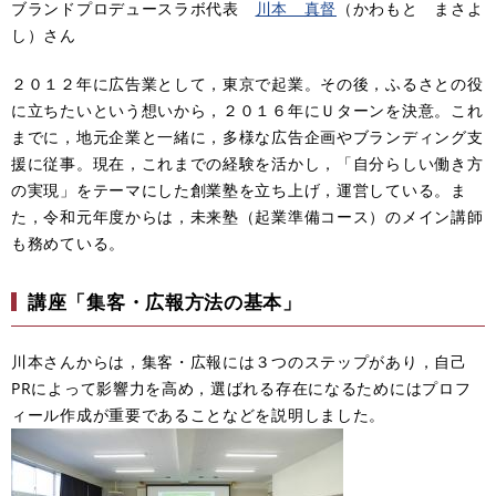
ブランドプロデュースラボ代表
川本 真督
（かわもと まさよ
し）さん
２０１２年に広告業として，東京で起業。その後，ふるさとの役
に立ちたいという想いから，２０１６年にＵターンを決意。これ
までに，地元企業と一緒に，多様な広告企画やブランディング支
援に従事。現在，これまでの経験を活かし，「自分らしい働き方
の実現」をテーマにした創業塾を立ち上げ，運営している。ま
た，令和元年度からは，未来塾（起業準備コース）のメイン講師
も務めている。
講座「集客・広報方法の基本」
川本さんからは，集客・広報には３つのステップがあり，自己
PRによって影響力を高め，選ばれる存在になるためにはプロフ
ィール作成が重要であることなどを説明しました。