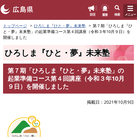
このページの本文へ
重要
防災
検索
メニュー
ペ
トップページ
ひろしま『ひと・夢』未来塾
第７期「ひろしま『ひ
ー
と・夢』未来塾」の起業準備コース第４回講座（令和３年10月９日）を
ジ
開催しました
の
先
ひろしま『ひと・夢』未来塾
頭
で
す
第７期「ひろしま『ひと・夢』未来塾」の
。
本
起業準備コース第４回講座（令和３年10月
文
９日）を開催しました
掲載日
2021年10月9日