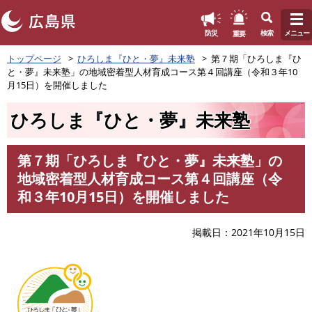
このページの本文へ
重要
防災
検索
メニュー
ペ
トップページ
ひろしま『ひと・夢』未来塾
第７期「ひろしま『ひ
ー
と・夢』未来塾」の地域密着型人材育成コース第４回講座（令和３年10
ジ
月15日）を開催しました
の
先
ひろしま『ひと・夢』未来塾
頭
で
す
第７期「ひろしま『ひと・夢』未来塾」の
。
本
地域密着型人材育成コース第４回講座（令
文
和３年10月15日）を開催しました
掲載日
2021年10月15日