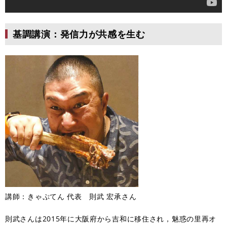
基調講演：発信力が共感を生む
講師：きゃぷてん 代表 則武 宏承さん
則武さんは2015年に大阪府から吉和に移住され，魅惑の里再オ