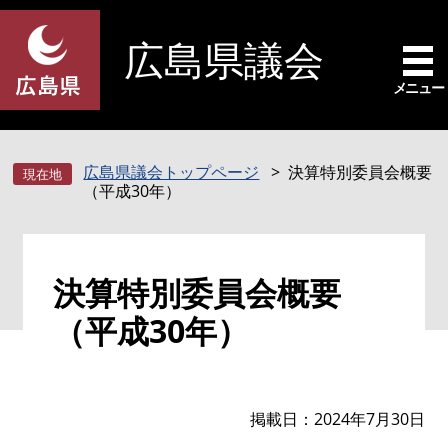
ペ
メ
ー
ニ
広島県議会
ジ
ュ
の
ー
メニュー
先
を
頭
飛
で
ば
広島県議会トップページ
決算特別委員会概要
す
し
（平成30年）
。
て
本
文
本
へ
決算特別委員会概要
文
（平成30年）
掲載日
2024年7月30日