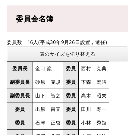
委員会名簿
委員数 16人(平成30年9月26日設置，選任)
表のサイズを切り替える
委員長
金口 巖
委員
西村 克典
副委員長
砂原 克規
委員
下森 宏昭
副委員長
山下 智之
委員
高木 昭夫
委員
出原 昌直
委員
田川 寿一
委員
石津 正啓
委員
小林 秀矩