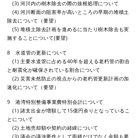
(3) 河川内の樹木除去の際の抜根処理について
(4) 河川断面の阻害率が高いところの早期の堆積土
除去について（要望）
(5) 堆積土除去計画を進めるに当たり樹木除去も実
施することについて(要望)
8 水道管の更新について
(1) 主要水道管に占める40年を超える老朽管の割合
と耐震化が確保されている割合について
(2) 災害未然防止の視点からの老朽管更新計画の加
速化について（要望）
9 港湾特別整備事業費特別会計について
(1) 諸支出金が増額して15億円余りとなっているこ
とについて
(2) 土地売却額や契約の経緯について
(3) 議会の議決要件として面積だけでなく金額も要