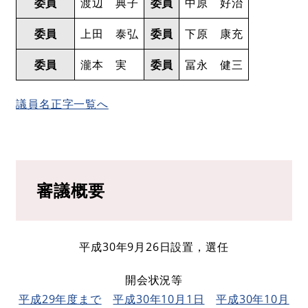
委員
渡辺 典子
委員
中原 好治
委員
上田 泰弘
委員
下原 康充
委員
瀧本 実
委員
冨永 健三
議員名正字一覧へ
審議概要
平成30年9月26日設置，選任
開会状況等
平成29年度まで
平成30年10月1日
平成30年10月