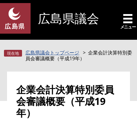
ペ
メ
ー
ニ
広島県議会
ジ
ュ
の
ー
メニュー
先
を
頭
飛
で
ば
広島県議会トップページ
企業会計決算特別委
す
し
員会審議概要（平成19年）
。
て
本
文
本
へ
企業会計決算特別委員
文
会審議概要（平成19
年）