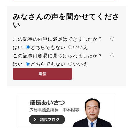
みなさんの声を聞かせてくださ
い
この記事の内容に満足はできましたか？
満
はい
足
どちらでもない
いいえ
この記事は容易に見つけられましたか？
度
容
はい
易
どちらでもない
いいえ
度