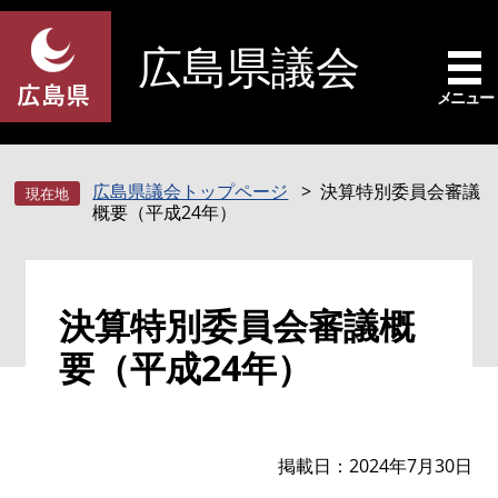
ペ
メ
ー
ニ
広島県議会
ジ
ュ
の
ー
メニュー
先
を
頭
飛
で
ば
広島県議会トップページ
決算特別委員会審議
す
し
概要（平成24年）
。
て
本
文
本
へ
決算特別委員会審議概
文
要（平成24年）
掲載日
2024年7月30日