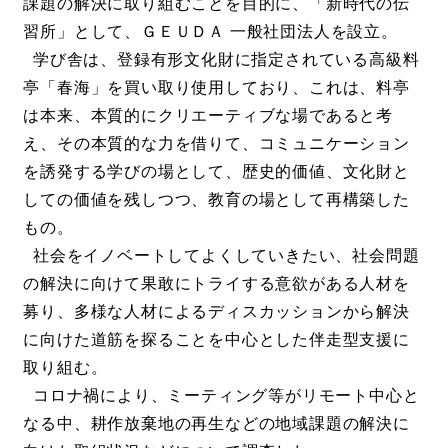
課題の解決に取り組むことを目的に、「新時代の伝
習所」として、ＧＥＵＤＡ 一般社団法人を設立。
学び舎は、登録有形文化財に指定されている高級料
亭「春海」を買い取り使用しており、これは、料亭
は本来、本質的にクリエーティブな場であると考
え、その本質的な力を借りて、コミュニケーション
を誘発する学びの場として、歴史的価値、文化財と
しての価値を残しつつ、教育の場として再構築した
もの。
社会をイノベートしてよくしていきたい、社会問題
の解決に向けて果敢にトライする意欲がある人材を
募り、多様な人材によるディスカッションから解決
に向けた道筋を探ることを中心とした伴走型支援に
取り組む。
コロナ禍により、ミーティング等がリモート中心と
なる中、耕作放棄地の再生などの地域課題の解決に