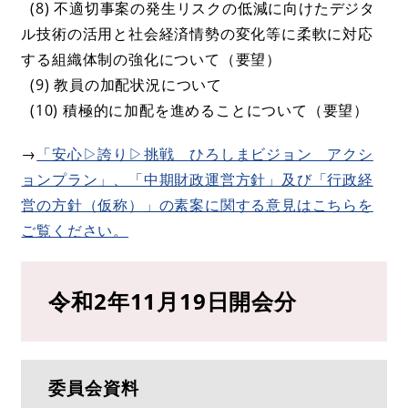
(8) 不適切事案の発生リスクの低減に向けたデジタ
ル技術の活用と社会経済情勢の変化等に柔軟に対応
する組織体制の強化について（要望）
(9) 教員の加配状況について
(10) 積極的に加配を進めることについて（要望）
→
「安心▷誇り▷挑戦 ひろしまビジョン アクシ
ョンプラン」、「中期財政運営方針」及び「行政経
営の方針（仮称）」の素案に関する意見はこちらを
ご覧ください。
令和2年11月19日開会分
委員会資料