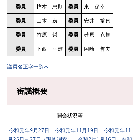
委員
柿本 忠則
委員
東 保幸
委員
山木 茂
委員
安井 裕典
委員
竹原 哲
委員
砂原 克規
委員
下西 幸雄
委員
岡崎 哲夫
議員名正字一覧へ
審議概要
開会状況等
令和元年9月27日
令和元年11月19日
令和元年11
月26日～27日（現地調査）
令和2年1月16日
令和