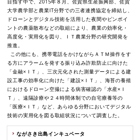
目指す中で、2015年８月、佐賀県生産振興部、佐賀
大学農学部と農業IT分野での三者連携協定を締結し、
ドローンとデジタル技術を活用した夜間やピンポイ
ントの農薬散布などの取組により、農業の効率化・
高度化・実用化を図り、ＩＴ農業分野の研究開発を
推進。
この他にも、携帯電話をかけながらＡＴＭ操作をす
る方にアラームを発する振り込み詐欺防止に向けた
「金融×ＩＴ」、三次元化された測量データによる建
設工事の効率化に向けた「建設×ＩＴ」、海苔の養殖
におけるドローン空撮による病害確認の「水産×Ｉ
Ｔ」、遠隔診療や２４時間体制での自宅療養等の
「医療×ＩＴ」など、あらゆる分野においてデジタル
技術の実用化を図る取組状況について調査した。
ながさき出島インキュベータ