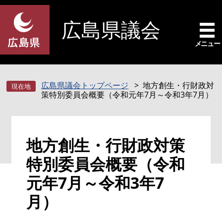
ペ
メ
ー
ニ
広島県議会
ジ
ュ
の
ー
メニュー
先
を
頭
飛
で
ば
広島県議会トップページ
地方創生・行財政対
す
し
策特別委員会概要（令和元年7月～令和3年7月）
。
て
本
文
本
へ
地方創生・行財政対策
文
特別委員会概要（令和
元年7月～令和3年7
月）