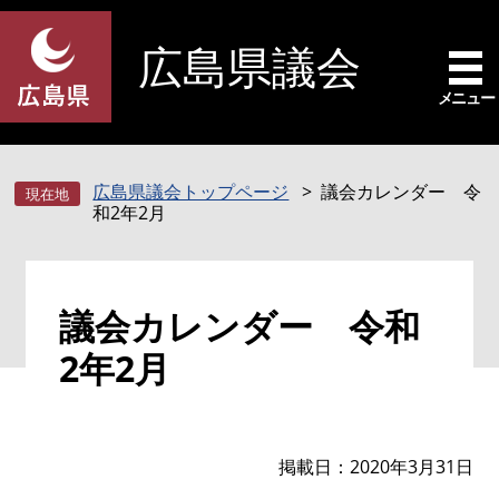
ペ
メ
ー
ニ
広島県議会
ジ
ュ
の
ー
メニュー
先
を
頭
飛
で
ば
広島県議会トップページ
議会カレンダー 令
す
し
和2年2月
。
て
本
文
本
へ
議会カレンダー 令和
文
2年2月
掲載日
2020年3月31日