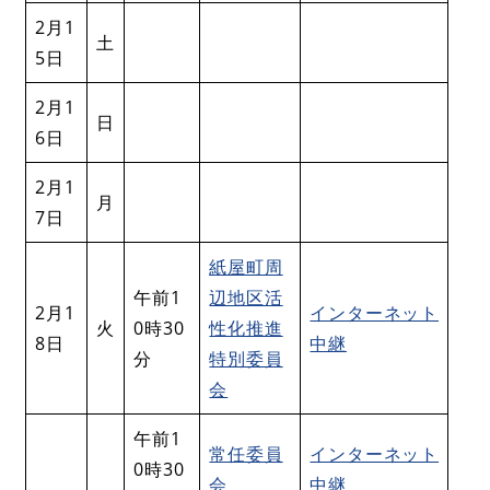
2月1
土
5日
2月1
日
6日
2月1
月
7日
紙屋町周
午前1
辺地区活
2月1
インターネット
火
0時30
性化推進
8日
中継
分
特別委員
会
午前1
常任委員
インターネット
0時30
会
中継