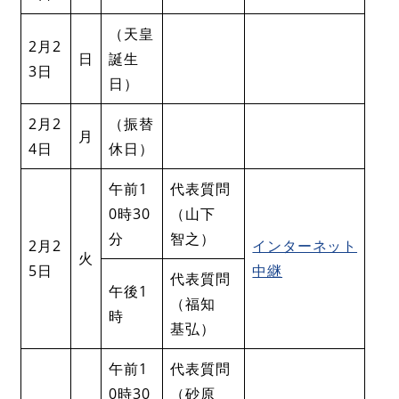
（天皇
2月2
日
誕生
3日
日）
2月2
（振替
月
4日
休日）
午前1
代表質問
0時30
（山下
分
智之）
2月2
インターネット
火
5日
中継
代表質問
午後1
（福知
時
基弘）
午前1
代表質問
0時30
（砂原