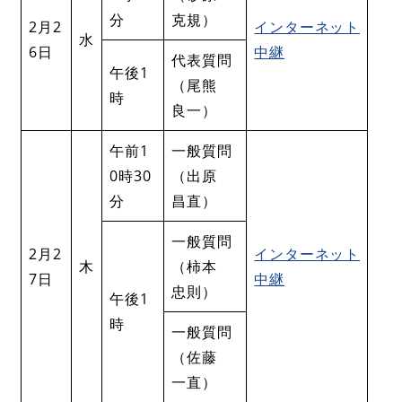
分
克規）
2月2
インターネット
水
6日
中継
代表質問
午後1
（尾熊
時
良一）
午前1
一般質問
0時30
（出原
分
昌直）
一般質問
2月2
インターネット
木
（柿本
7日
中継
忠則）
午後1
時
一般質問
（佐藤
一直）