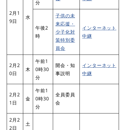
分
2月1
子供の未
水
9日
来応援・
午後2
インターネット
少子化対
時
中継
策特別委
員会
午前1
2月2
開会・知
インターネット
木
0時30
0日
事説明
中継
分
午前1
2月2
全員委員
金
0時30
1日
会
分
2月2
土
2日