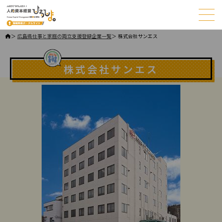
このページの本文へ
ページの先頭です。
広島県仕事と家庭の両立支援登録企業一覧
株式会社サンエス
本文
株式会社サンエス