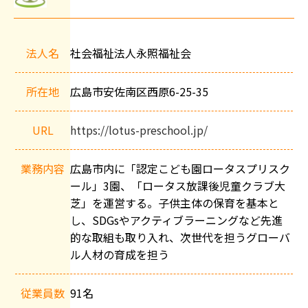
会
社
法人名
社会福祉法人永照福祉会
概
要
所在地
広島市安佐南区西原6-25-35
URL
https://lotus-preschool.jp/
業務内容
広島市内に「認定こども園ロータスプリスク
ール」3園、「ロータス放課後児童クラブ大
芝」を運営する。子供主体の保育を基本と
し、SDGsやアクティブラーニングなど先進
的な取組も取り入れ、次世代を担うグローバ
ル人材の育成を担う
従業員数
91名