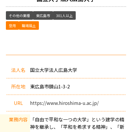
その他の業種
東広島市
301人以上
登用
職場風土
会
社
法人名
国立大学法人広島大学
概
要
所在地
東広島市鏡山
1-3-2
URL
https://www.hiroshima-u.ac.jp/
業務内容
「自由で平和な一つの大学」という建学の精
神を継承し、「平和を希求する精神」、「新