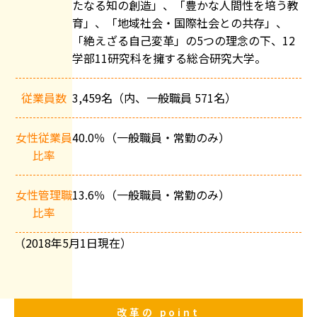
たなる知の創造」、「豊かな人間性を培う教
育」、「地域社会・国際社会との共存」、
「絶えざる自己変革」の
5
つの理念の下、
12
学部
11
研究科を擁する総合研究大学。
従業員数
3,459
名（内、一般職員
571
名）
女性従業員
40.0
％（一般職員・常勤のみ）
比率
女性管理職
13.6
％（一般職員・常勤のみ）
比率
（2018年5月1日現在）
改革の
point