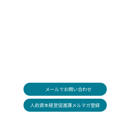
各種事業
認定制度
登録・宣言
人的資本経営の促進・開示
リスキリング
取組の必要性
働き方改革
法律・調査結果
女性活躍
男性育児休業
リンク集
事業一覧
メールでお問い合わせ
人的資本経営促進課メルマガ登録