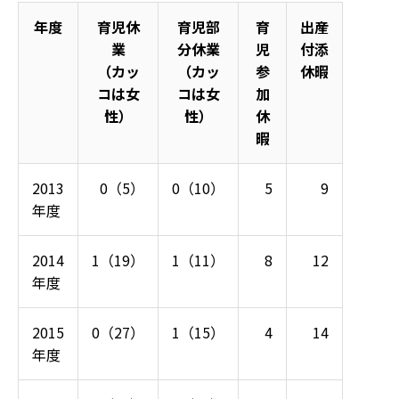
年度
育児休
育児部
育
出産
業
分休業
児
付添
（カッ
（カッ
参
休暇
コは女
コは女
加
性）
性）
休
暇
2013
0（5）
0（10）
5
9
年度
2014
1（19）
1（11）
8
12
年度
2015
0（27）
1（15）
4
14
年度