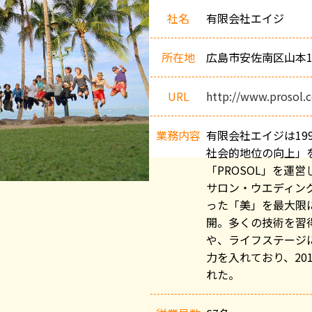
社
社名
有限会社エイジ
概
要
所在地
広島市安佐南区山本1-8
URL
http://www.prosol.c
業務内容
有限会社エイジは19
社会的地位の向上」
「PROSOL」を運
サロン・ウエディン
った「美」を最大限
開。多くの技術を習
や、ライフステージ
力を入れており、20
れた。