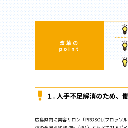
改革の
point
１. 人手不足解消のため
広島県内に美容サロン「PROSOL(プロッソ
体の全国平均59.0%（※1）と比べて21.