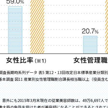
力調査長期時系列データ 表5 第12・13回改定日本標準産業分類
基本調査 図11 産業別女性管理職割合課長相当職以上（役員含む
外にも2015年3月末現在の従業美容師数は、49万6,697人で
働大臣の免許を受けた者が美容師になることができるとされてい