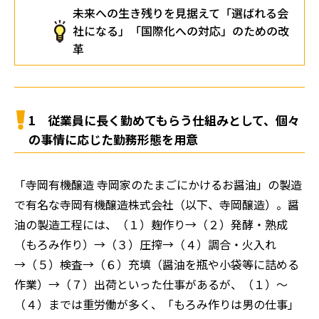
未来への生き残りを見据えて「選ばれる会
社になる」「国際化への対応」のための改
革
1 従業員に長く勤めてもらう仕組みとして、個々
の事情に応じた勤務形態を用意
「寺岡有機醸造 寺岡家のたまごにかけるお醤油」の製造
で有名な寺岡有機醸造株式会社（以下、寺岡醸造）。醤
油の製造工程には、（１）麹作り→（２）発酵・熟成
（もろみ作り）→（３）圧搾→（４）調合・火入れ
→（５）検査→（６）充填（醤油を瓶や小袋等に詰める
作業）→（７）出荷といった仕事があるが、（１）～
（４）までは重労働が多く、「もろみ作りは男の仕事」