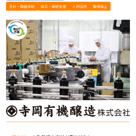
方針・取組体制
両立・継続支援
人材活用
職場風土
会
社