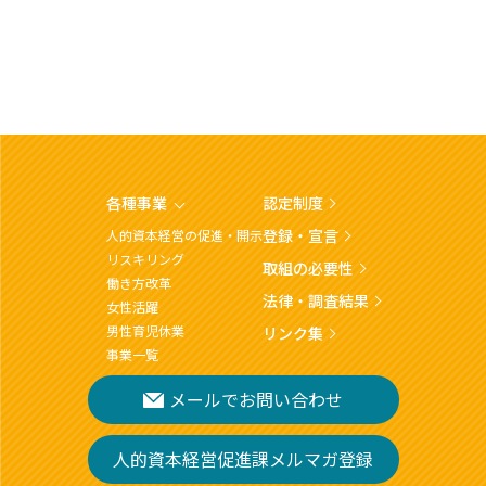
各種事業
認定制度
登録・宣言
人的資本経営の促進・開示
リスキリング
取組の必要性
働き方改革
法律・調査結果
女性活躍
男性育児休業
リンク集
事業一覧
メールでお問い合わせ
人的資本経営促進課メルマガ登録