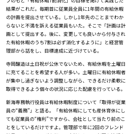
プのもと「有給休暇7割消化」の目標を掲げて実践した
結果がこれだ。毎期首に従業員全員に1年間の有給休暇
の計画を提出させている。しかし1年先のことまでわか
らないと不満を訴える従業員もいた。そこで「計画は計
画として提出する。後に、変更しても良いから付与され
た有給休暇のうち7割は必ず消化するように」と経営管
理部から話をし、目標達成に近づけている。
寺岡醸造は土日祝が公休でないため、有給休暇を土曜日
に充てることを希望する人が多い。土曜日に有給休暇者
が集中し過ぎないよう調整しながら、できるだけ柔軟に
取得できるよう個々の状況に応じた配慮を行っている。
新海専務執行役員は有給休暇制度について「取得が従業
員の“義務”」と語る。「有給休暇にしても産休育休にし
ても従業員の“権利”ですから、会社として当たり前のこ
とをしているだけですよ。管理部で年に2回のフレンド