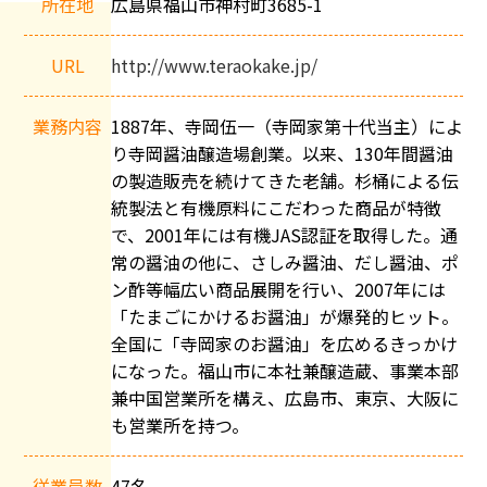
所在地
広島県福山市神村町3685-1
概
要
URL
http://www.teraokake.jp/
業務内容
1887年、寺岡伍一（寺岡家第十代当主）によ
り寺岡醤油醸造場創業。以来、130年間醤油
の製造販売を続けてきた老舗。杉桶による伝
統製法と有機原料にこだわった商品が特徴
で、2001年には有機JAS認証を取得した。通
常の醤油の他に、さしみ醤油、だし醤油、ポ
ン酢等幅広い商品展開を行い、2007年には
「たまごにかけるお醤油」が爆発的ヒット。
全国に「寺岡家のお醤油」を広めるきっかけ
になった。福山市に本社兼醸造蔵、事業本部
兼中国営業所を構え、広島市、東京、大阪に
も営業所を持つ。
従業員数
47名