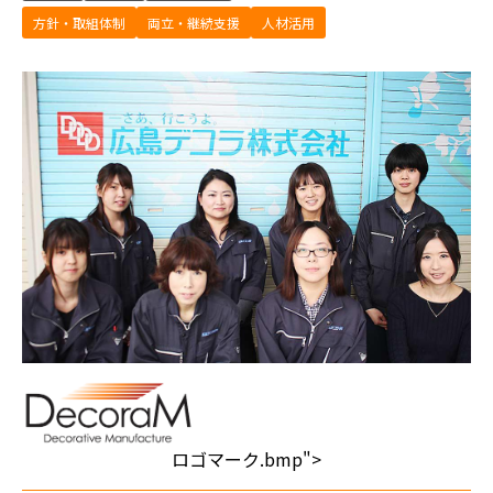
方針・取組体制
両立・継続支援
人材活用
ロゴマーク.bmp">