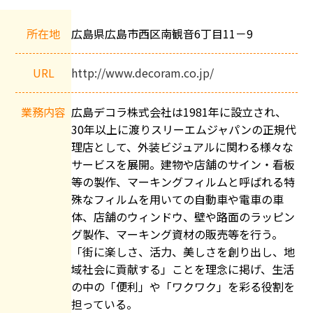
会
社
所在地
広島県広島市西区南観音6丁目11－9
概
要
URL
http://www.decoram.co.jp/
業務内容
広島デコラ株式会社は1981年に設立され、
30年以上に渡りスリーエムジャパンの正規代
理店として、外装ビジュアルに関わる様々な
サービスを展開。建物や店舗のサイン・看板
等の製作、マーキングフィルムと呼ばれる特
殊なフィルムを用いての自動車や電車の車
体、店舗のウィンドウ、壁や路面のラッピン
グ製作、マーキング資材の販売等を行う。
「街に楽しさ、活力、美しさを創り出し、地
域社会に貢献する」ことを理念に掲げ、生活
の中の「便利」や「ワクワク」を彩る役割を
担っている。