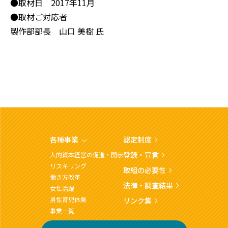
●取材日 2017年11月
●取材ご対応者
製作部部長 山口 美樹 氏
各種事業
認定制度
登録・宣言
人的資本経営の促進・開示
リスキリング
取組の必要性
働き方改革
法律・調査結果
女性活躍
男性育児休業
リンク集
事業一覧