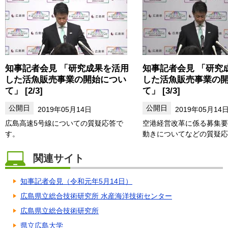
知事記者会見 「研究成果を活用
知事記者会見 「研究
した活魚販売事業の開始につい
した活魚販売事業の
て」 [2/3]
て」 [3/3]
2019年05月14日
2019年05月14
広島高速5号線についての質疑応答で
空港経営改革に係る募集要
す。
動きについてなどの質疑応
関連サイト
知事記者会見（令和元年5月14日）
広島県立総合技術研究所 水産海洋技術センター
広島県立総合技術研究所
県立広島大学