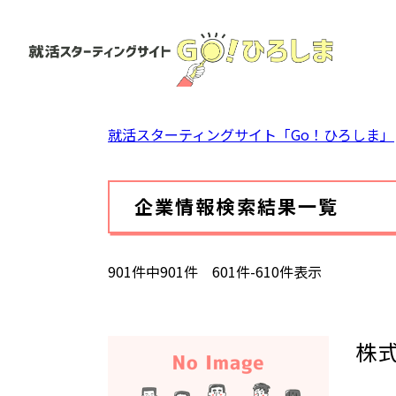
ペ
ー
ジ
の
先
頭
就活スターティングサイト「Go！ひろしま」
で
す。
本
企業情報検索結果一覧
文
901件中901件 601件-610件表示
株