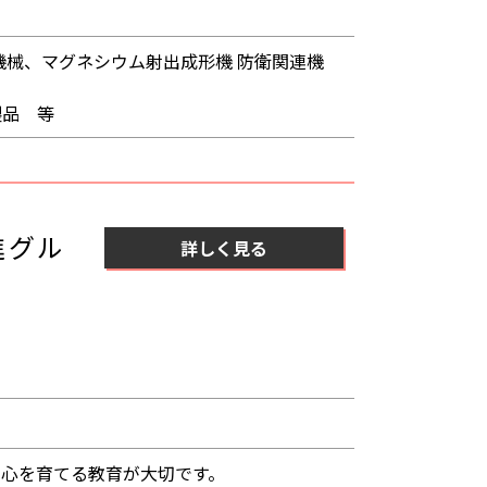
機械、マグネシウム射出成形機 防衛関連機
製品 等
進グル
詳しく見る
の心を育てる教育が大切です。