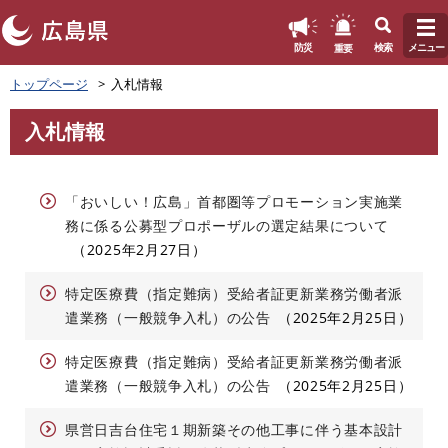
このページの本文へ
重要
防災
検索
メニュー
ペ
トップページ
入札情報
ー
ジ
入札情報
の
本
先
文
頭
で
「おいしい！広島」首都圏等プロモーション実施業
す
務に係る公募型プロポーザルの選定結果について
。
2025年2月27日
特定医療費（指定難病）受給者証更新業務労働者派
遣業務（一般競争入札）の公告
2025年2月25日
特定医療費（指定難病）受給者証更新業務労働者派
遣業務（一般競争入札）の公告
2025年2月25日
県営日吉台住宅１期新築その他工事に伴う基本設計