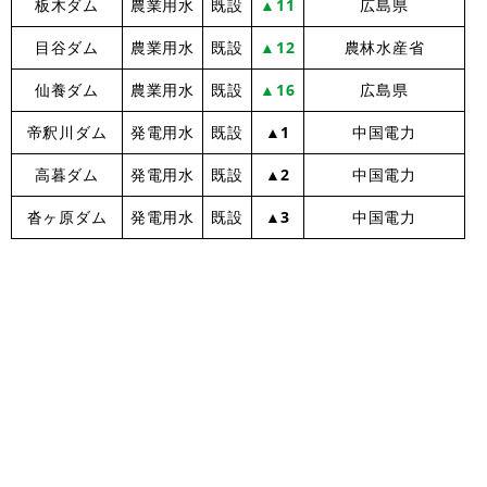
板木ダム
農業用水
既設
▲11
広島県
目谷ダム
農業用水
既設
▲12
農林水産省
仙養ダム
農業用水
既設
▲16
広島県
帝釈川ダム
発電用水
既設
▲1
中国電力
高暮ダム
発電用水
既設
▲2
中国電力
沓ヶ原ダム
発電用水
既設
▲3
中国電力