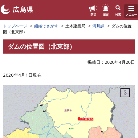
このページの本文へ
重要
防災
検索
メニュー
ペ
トップページ
組織でさがす
土木建築局
河川課
ダムの位置
ー
図（北東部）
ジ
の
ダムの位置図（北東部）
先
本
頭
文
で
掲載日
2020年4月20日
す
。
2020年4月1日現在