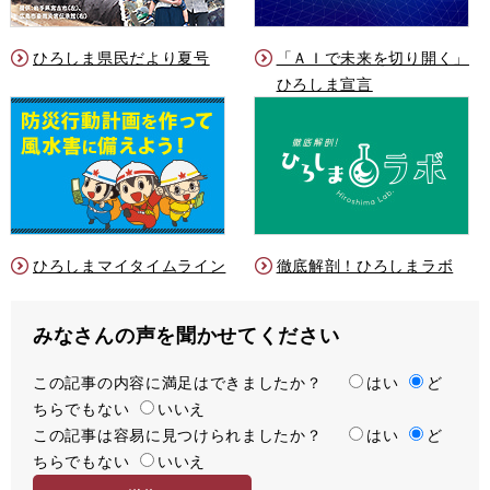
ひろしま県民だより夏号
「ＡＩで未来を切り開く」
ひろしま宣言
ひろしまマイタイムライン
徹底解剖！ひろしまラボ
みなさんの声を聞かせてください
この記事の内容に満足はできましたか？
満
はい
ど
ちらでもない
足
いいえ
この記事は容易に見つけられましたか？
度
容
はい
ど
ちらでもない
易
いいえ
度