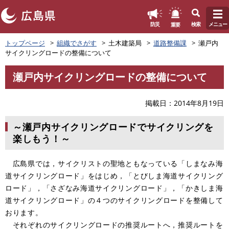
このページの本文へ
重要
防災
検索
メニュー
ペ
トップページ
組織でさがす
土木建築局
道路整備課
瀬戸内
ー
サイクリングロードの整備について
ジ
の
瀬戸内サイクリングロードの整備について
先
本
頭
文
で
掲載日
2014年8月19日
す
。
～瀬戸内サイクリングロードでサイクリングを
楽しもう！～
広島県では，サイクリストの聖地ともなっている「しまなみ海
道サイクリングロード」をはじめ，「とびしま海道サイクリング
ロード」，「さざなみ海道サイクリングロード」，「かきしま海
道サイクリングロード」の４つのサイクリングロードを整備して
おります。
それぞれのサイクリングロードの推奨ルートへ，推奨ルートを