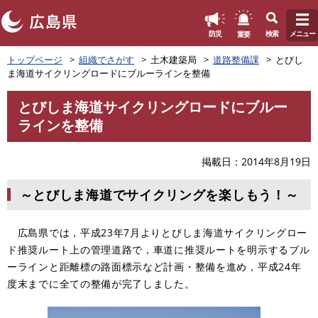
このページの本文へ
重要
防災
検索
メニュー
ペ
トップページ
組織でさがす
土木建築局
道路整備課
とびし
ー
ま海道サイクリングロードにブルーラインを整備
ジ
の
とびしま海道サイクリングロードにブルー
先
本
ラインを整備
頭
文
で
す
掲載日
2014年8月19日
。
～とびしま海道でサイクリングを楽しもう！～
広島県では，平成23年7月よりとびしま海道サイクリングロー
ド推奨ルート上の管理道路で，車道に推奨ルートを明示するブル
ーラインと距離標の路面標示など計画・整備を進め，平成24年
度末までに全ての整備が完了しました。