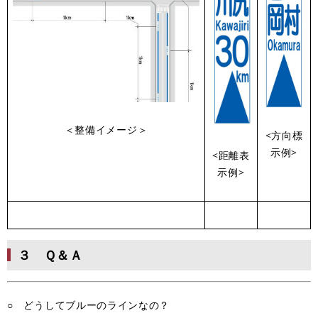
＜整備イメージ＞
<方向標
示例>
<距離表
示例>
３ Ｑ＆Ａ
○ どうしてブルーのラインなの？