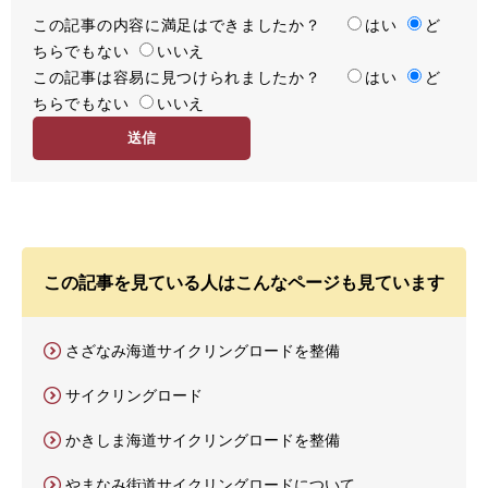
この記事の内容に満足はできましたか？
満
はい
ど
ちらでもない
足
いいえ
この記事は容易に見つけられましたか？
度
容
はい
ど
ちらでもない
易
いいえ
度
この記事を見ている人はこんなページも見ています
さざなみ海道サイクリングロードを整備
サイクリングロード
かきしま海道サイクリングロードを整備
やまなみ街道サイクリングロードについて