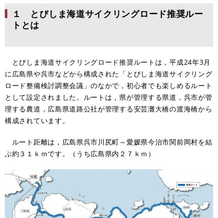
１ とびしま海道サイクリングロード推奨ルー
トとは
とびしま海道サイクリングロード推奨ルートは，平成24年3月
に広島県や呉市などから構成された「とびしま海道サイクリング
ロード整備検討調整会議」のなかで，初心者でも楽しめるルート
として設定されました。ルートは，県が管理する県道，呉市が管
理する農道，広島県道路公社が管理する安芸灘大橋の渡海橋から
構成されています。
ルート距離は，広島県呉市川尻町～愛媛県今治市関前岡村を結
ぶ約３１ｋｍです。（うち広島県内２７ｋｍ）