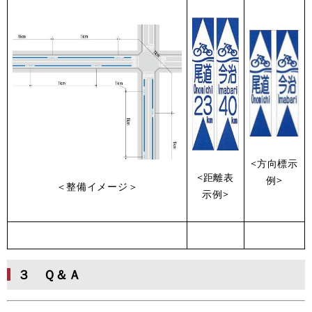
<方向標示
<距離表
例>
＜整備イメージ＞
示例>
３ Ｑ＆Ａ