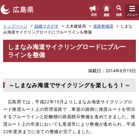
このページの本文へ
重要
防災
検索
メニュー
ペ
トップページ
組織でさがす
土木建築局
道路整備課
しまな
ー
み海道サイクリングロードにブルーラインを整備
ジ
の
しまなみ海道サイクリングロードにブルー
先
本
ラインを整備
頭
文
で
す
掲載日
2014年8月19日
。
～しまなみ海道でサイクリングを楽しもう！～
広島県では，平成22年10月よりしまなみ海道サイクリングロ
ード推奨ルート上の管理道路で，車道の路側に推奨ルートを明示
するブルーラインと距離標の路面標示整備を進めてきました。推
奨ルート上の市道においても尾道市により整備が進められ，平成
22年度末までに全ての整備が完了しました。