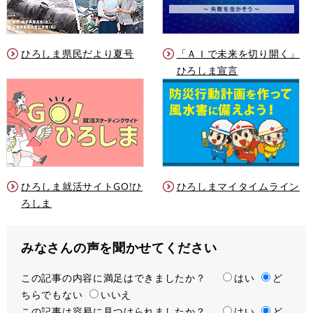
ひろしま県民だより夏号
「ＡＩで未来を切り開く」
ひろしま宣言
ひろしま就活サイトGO!ひ
ひろしまマイタイムライン
ろしま
みなさんの声を聞かせてください
この記事の内容に満足はできましたか？
満
はい
ど
ちらでもない
足
いいえ
この記事は容易に見つけられましたか？
度
容
はい
ど