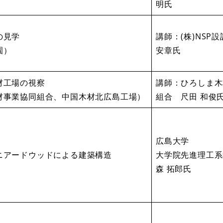
明氏
の見学
講師：(株)NS
園）
安章氏
材工場の視察
講師：ひろしま木
材事業協同組合、中国木材北広島工場）
組合 尺田 和俊
広島大学
ニアードウッドによる建築構造
大学院先進理工系
森 拓郎氏