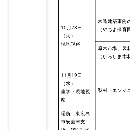
木造建築事例
10月28日
（やちよ保育
（火）
現地視察
原木市場、製
（ひろしま木
11月19日
（水）
製材・エンジ
座学・現地視
察
場所：東広島
市安芸津支
所、(株)スガ