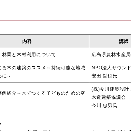
内容
講師
・林業と木材利用について
広島県農林水産局
てる木の建築のススメ～持続可能な地域
NPO法人サウン
めに～
安田 哲也氏
(株)今川建築設
事例紹介～木でつくる子どものための空
木造建築協議会
今川 忠男氏
ク