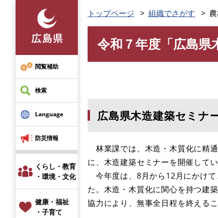
ペ
トップページ
組織でさがす
農
ー
ジ
令和７年度「広島県
の
本
先
文
頭
閲覧補助
で
す
検索
。
広島県木造建築セミナー
Language
防災情報
林業課では、木造・木質化に精通
に、木造建築セミナーを開催して
くらし・教育
今年度は、8月から12月にかけて
・環境・文化
た。木造・木質化に関心を持つ建築
健康・福祉
協力により、無事全日程を終える
・子育て