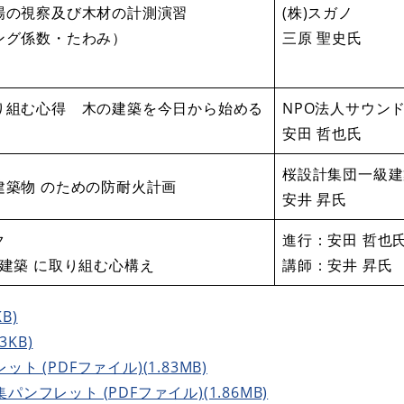
場の視察及び木材の計測演習
(株)スガノ
ング係数・たわみ）
三原 聖史氏
り組む心得 木の建築を今日から始める
NPO法人サウン
安田 哲也氏
桜設計集団一級建
建築物 のための防耐火計画
​安井 昇氏
ク
進行：安田 哲也
建築 に取り組む心構え
講師：安井 昇氏
B)
3KB)
 (PDFファイル)(1.83MB)
フレット (PDFファイル)(1.86MB)