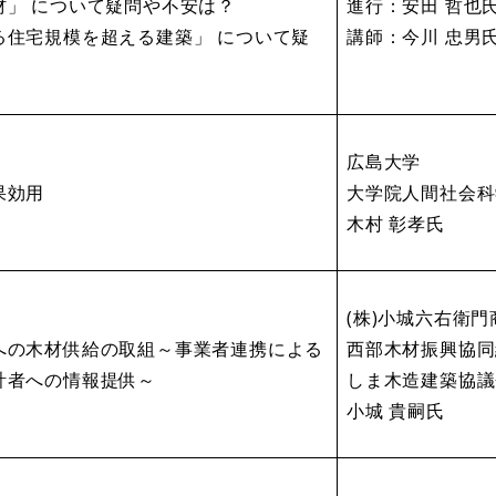
材」 について疑問や不安は？
進行：安田 哲也
る住宅規模を超える建築」 について疑
講師：今川 忠男
広島大学
果効用
大学院人間社会科
​木村 彰孝氏
(株)小城六右衛
への木材供給の取組～事業者連携による
西部木材振興協同
計者への情報提供～
しま木造建築協議
小城 貴嗣氏