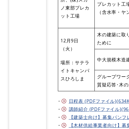
プレカット工
ノ東部プレカ
（含水率・ヤ
ット工場
木の建築に取
12月9日
ために
（火）
中大規模木造
場所：サテラ
イトキャンパ
グループワー
スひろしま
質疑応答･木の
・
日程表 (PDFファイル)(634K
・
講師紹介 (PDFファイル)(96
・
【建築士向け】募集パンフレット
・
【木材供給事業者向け】募集パン