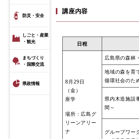
講座内容
防災・安全
しごと・産業
・観光
日程
広島県の森林
まちづくり
・国際交流
地域の森を育
循環社会のた
8月29日
県政情報
（金）
県内木造施設
座学
間～
場所：広島グ
リーンアリー
ナ
グループワー