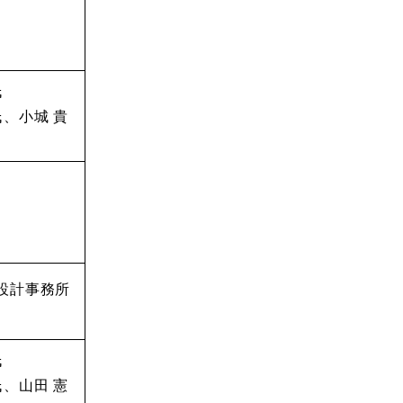
氏
氏、小城 貴
造設計事務所
氏
氏、山田 憲