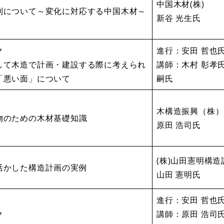
中国木材(株)
制について～変化に対応する中国木材～
新谷 光生氏
ク
進行：安田 哲也
用して木造で計画・建設する際に考えられ
講師：木村 彰孝
「悪い面」について
嗣氏
木構造振興（株）
物のための木材基礎知識
原田 浩司氏
(株)山田憲明構
活かした構造計画の実例
​山田 憲明氏
進行：安田 哲也
ク
講師：原田 浩司