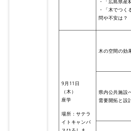
・「広島県産
・「木でつく
問や不安は？
木の空間の効
9月11日
（木）
県内公共施設
座学
需要開拓と設
場所：サテラ
イトキャンパ
スひろしま