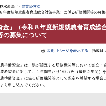
このページの本文へ
林水産局
農業経営課
８年度新規就農者育成総合対策事業）に係る研修機関等の募集
資金」（令和８年度新規就農者育成総
等の募集について
印刷用ページを表示する
掲載日
農準備資金」は、県が認定する研修機関等において独立・
農希望者に対して、１年間当たり165万円（最長２年間）
農準備資金」に係る研修機関等として認定を希望する場合
により申し込んでください。