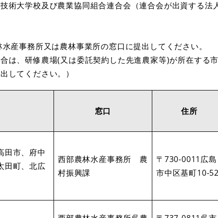
業技術大学校及び農業協同組合連合会（連合会が出資する法
林水産事務所又は農林事業所の窓口に提出してください。
は、研修農場(又は委託契約した先進農家等)が所在する
提出してください。）
窓口
住所
高田市、府中
西部農林水産事務所 農
〒730-0011広島
太田町、北広
村振興課
市中区基町10-5
西部農林水産事務所呉農
〒737-0811呉市