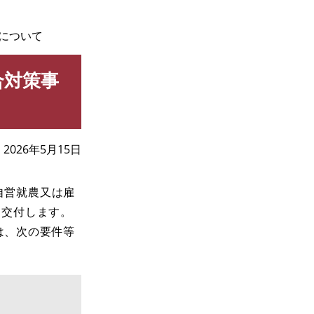
について
合対策事
2026年5月15日
自営就農又は雇
を交付します。
は、次の要件等