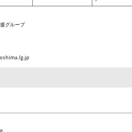
支援グループ
oshima.lg.jp
関