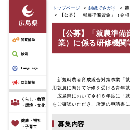
ペ
トップページ
組織でさがす
農
ー
【公募】「就農準備資金」（令和
ジ
の
【公募】「就農準備
先
本
頭
文
閲覧補助
業）に係る研修機関
で
す
検索
。
Language
新規就農者育成総合対策事業「就
防災情報
用就農に向けて研修を受ける青年就
広島県において令和８年度に「就
くらし・教育
をご確認いただき、所定の申請書
・環境・文化
健康・福祉
募集内容
・子育て