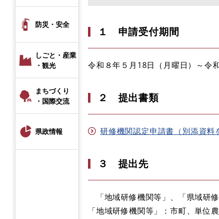
防災・安全
１ 申請受付期間
しごと・産業
令和８年５月18日（月曜日）～令
・観光
まちづくり
２ 提出書類
・国際交流
研修機関認定申請書（別添資料を含む
県政情報
３ 提出先
「地域研修機関等」、「県域研修
「地域研修機関等」：市町、単位