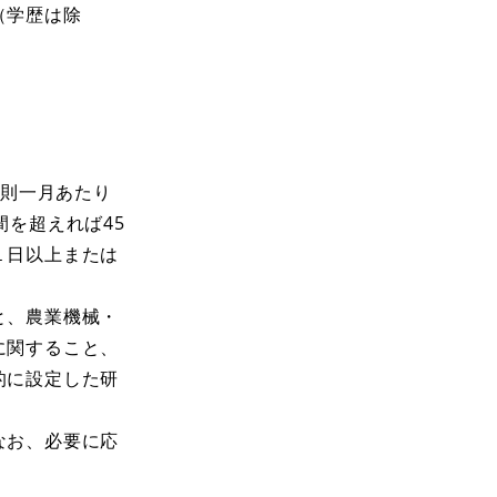
（学歴は除
原則一月あたり
を超えれば45
１日以上または
と、農業機械・
に関すること、
的に設定した研
なお、必要に応