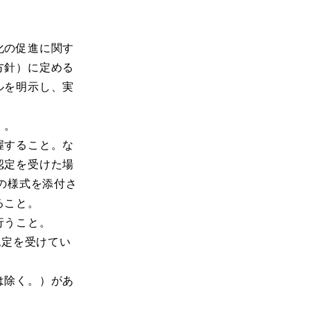
化の促進に関す
方針）に定める
ルを明示し、実
）。
握すること。な
認定を受けた場
の様式を添付さ
ること。
行うこと。
認定を受けてい
は除く。）があ