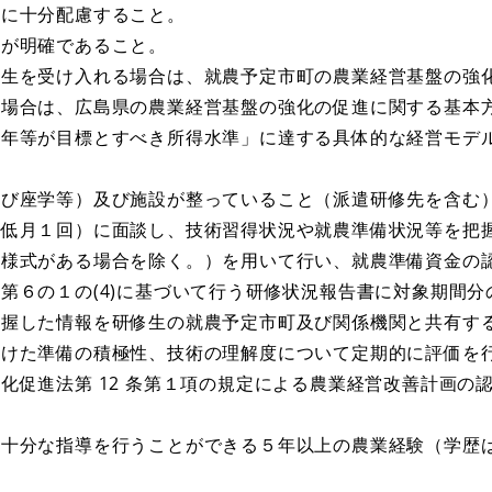
に十分配慮すること。
が明確であること。
生を受け入れる場合は、就農予定市町の農業経営基盤の強
の場合は、広島県の農業経営基盤の強化の促進に関する基本
青年等が目標とすべき所得水準」に達する具体的な経営モデ
び座学等）及び施設が整っていること（派遣研修先を含む
低月１回）に面談し、技術習得状況や就農準備状況等を把
の様式がある場合を除く。）を用いて行い、就農準備資金の
第６の１の(4)に基づいて行う研修状況報告書に対象期間分
把握した情報を研修生の就農予定市町及び関係機関と共有す
けた準備の積極性、技術の理解度について定期的に評価を
促進法第 12 条第１項の規定による農業経営改善計画の
十分な指導を行うことができる５年以上の農業経験（学歴