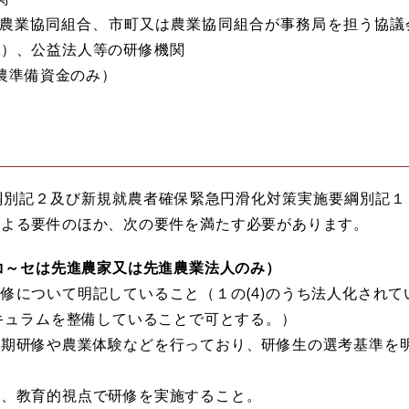
町、農業協同組合、市町又は農業協同組合が事務局を担う協
む）、公益法人等の研修機関
就農準備資金のみ）
別記２及び新規就農者確保緊急円滑化対策実施要綱別記１
による要件のほか、次の要件を満たす必要があります。
（コ～セは先進農家又は先進農業法人のみ）
について明記していること（１の(4)のうち法人化されて
リキュラムを整備していることで可とする。）
期研修や農業体験などを行っており、研修生の選考基準を
、教育的視点で研修を実施すること。