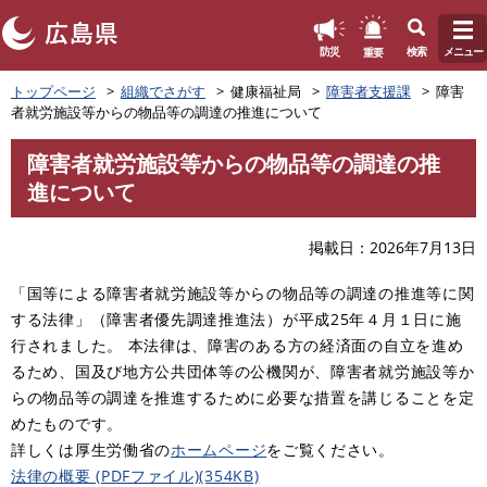
このページの本文へ
重要
防災
検索
メニュー
ペ
トップページ
組織でさがす
健康福祉局
障害者支援課
障害
ー
者就労施設等からの物品等の調達の推進について
ジ
の
障害者就労施設等からの物品等の調達の推
先
本
進について
頭
文
で
す
掲載日
2026年7月13日
。
「国等による障害者就労施設等からの物品等の調達の推進等に関
する法律」（障害者優先調達推進法）が平成25年４月１日に施
行されました。 本法律は、障害のある方の経済面の自立を進め
るため、国及び地方公共団体等の公機関が、障害者就労施設等か
らの物品等の調達を推進するために必要な措置を講じることを定
めたものです。
詳しくは厚生労働省の
ホームページ
をご覧ください。
法律の概要 (PDFファイル)(354KB)