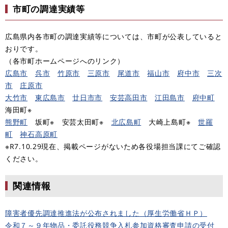
市町の調達実績等
広島県内各市町の調達実績等については、市町が公表していると
おりです。
（各市町ホームページへのリンク）
広島市
呉市
竹原市
三原市
尾道市
福山市
府中市
三次
市
庄原市
大竹市
東広島市
廿日市市
安芸高田市
江田島市
府中町
海田町※
熊野町
坂町※ 安芸太田町※
北広島町
大崎上島町※
世羅
町
神石高原町
※R7.10.29現在、掲載ページがないため各役場担当課にてご確認
ください。
関連情報
障害者優先調達推進法が公布されました（厚生労働省ＨＰ）
令和７～９年物品・委託役務競争入札参加資格審査申請の受付