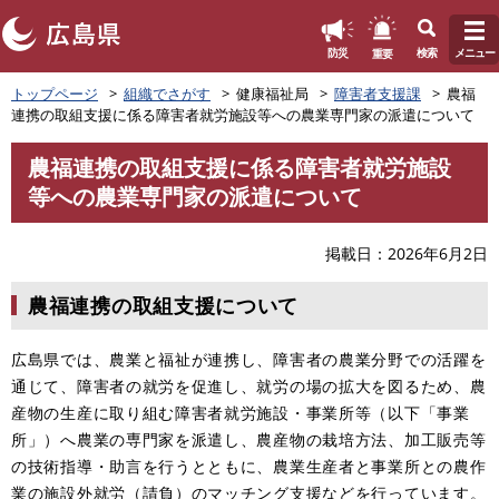
このページの本文へ
重要
防災
検索
メニュー
ペ
トップページ
組織でさがす
健康福祉局
障害者支援課
農福
ー
連携の取組支援に係る障害者就労施設等への農業専門家の派遣について
ジ
の
農福連携の取組支援に係る障害者就労施設
先
本
等への農業専門家の派遣について
頭
文
で
す
掲載日
2026年6月2日
。
農福連携の取組支援について
広島県では、農業と福祉が連携し、障害者の農業分野での活躍を
通じて、障害者の就労を促進し、就労の場の拡大を図るため、農
産物の生産に取り組む障害者就労施設・事業所等（以下「事業
所」）へ農業の専門家を派遣し、農産物の栽培方法、加工販売等
の技術指導・助言を行うとともに、農業生産者と事業所との農作
業の施設外就労（請負）のマッチング支援などを行っています。