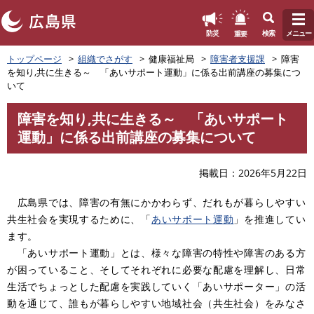
このページの本文へ
重要
防災
検索
メニュー
ペ
トップページ
組織でさがす
健康福祉局
障害者支援課
障害
ー
を知り,共に生きる～ 「あいサポート運動」に係る出前講座の募集につ
ジ
いて
の
先
障害を知り,共に生きる～ 「あいサポート
頭
本
運動」に係る出前講座の募集について
で
文
す
。
掲載日
2026年5月22日
広島県では、障害の有無にかかわらず、だれもが暮らしやすい
共生社会を実現するために、「
あいサポート運動
」を推進してい
ます。
「あいサポート運動」とは、様々な障害の特性や障害のある方
が困っていること、そしてそれぞれに必要な配慮を理解し、日常
生活でちょっとした配慮を実践していく「あいサポーター」の活
動を通じて、誰もが暮らしやすい地域社会（共生社会）をみなさ