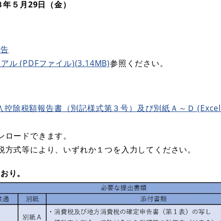
８年５月29日（金）
報告
ル (PDFファイル)(3.14MB)
参照ください。
控除税額報告書（別記様式第３号）及び別紙Ａ～Ｄ (Excel
ンロードできます。
税方式等により、いずれか１つを入力してください。
とおり。