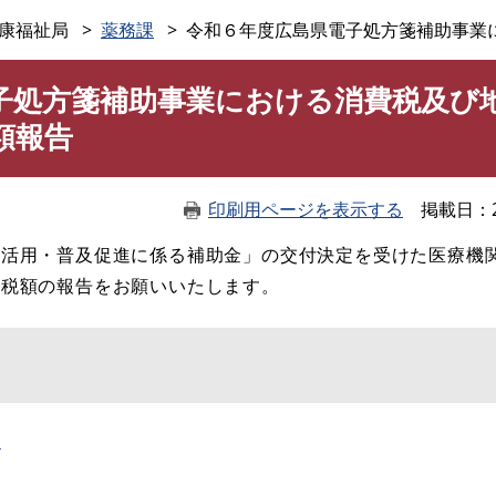
このページの本文へ
康福祉局
薬務課
令和６年度広島県電子処方箋補助事業
子処方箋補助事業における消費税及び
額報告
印刷用ページを表示する
掲載日
活用・普及促進に係る補助金」の交付決定を受けた​
医療機
除税額の報告をお願いいたします。
て