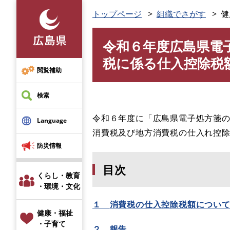
ペ
トップページ
組織でさがす
健
ー
ジ
令和６年度広島県電
の
本
先
文
税に係る仕入控除税
頭
閲覧補助
で
す
検索
。
令和６年度に「
広島県電子処方箋の
Language
消費税及び地方消費税の仕入れ控
防災情報
目次
くらし・教育
・環境・文化
１
消費税の
仕入控除税額につい
健康・福祉
・子育て
２
報告