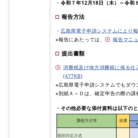
・
令和７年12月18日（木）～令和
報告方法
・
広島県電子申請システムにより
※報告にあたっては、
報告マニュア
提出書類
消費税及び地方消費税に係る仕入
(477KB)
※広島県電子申請システムでもダウ
※別紙Ａ～Ｄは、確定申告の際の課
・その他必要な添付資料は以下の