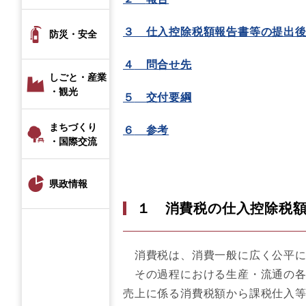
３ 仕入控除税額報告書等の提出
防災・安全
４
問合せ先
しごと・産業
・観光
５
交付要綱
まちづくり
６
参考
・国際交流
県政情報
１ 消費税の仕入控除税
消費税は、消費一般に広く公平に
その過程における生産・流通の各
売上に係る消費税額から課税仕入