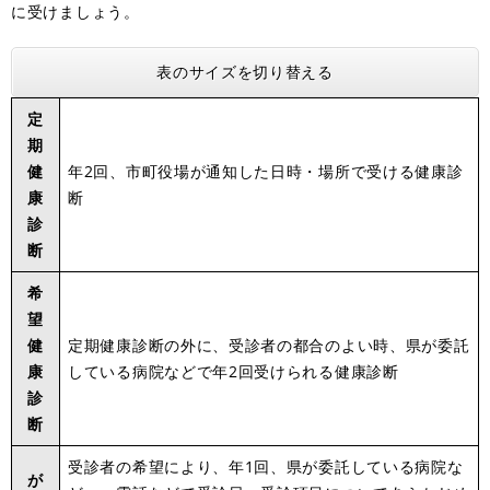
に受けましょう。
表のサイズを切り替える
定
期
健
年2回、市町役場が通知した日時・場所で受ける健康診
康
断
診
断
希
望
健
定期健康診断の外に、受診者の都合のよい時、県が委託
康
している病院などで年2回受けられる健康診断
診
断
受診者の希望により、年1回、県が委託している病院な
が