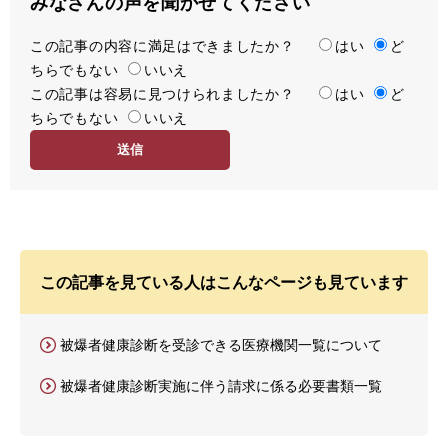
みなさんの声を聞かせてください
この記事の内容に満足はできましたか？
満
はい
ど
ちらでもない
足
いいえ
この記事は容易に見つけられましたか？
度
容
はい
ど
ちらでもない
易
いいえ
度
この記事を見ている人はこんなページも見ています
被爆者健康診断を受診できる医療機関一覧について
被爆者健康診断実施に伴う請求に係る必要書類一覧