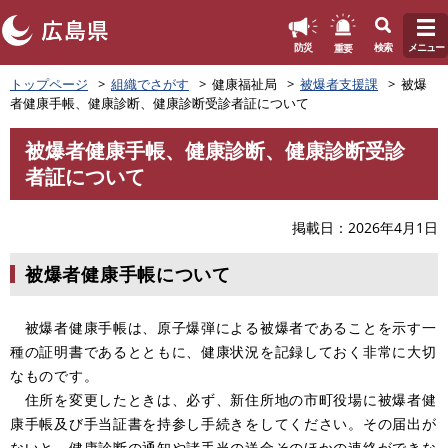
このページの本文へ
重要
防災
検索
メニュー
ペ
トップページ
組織でさがす
健康福祉局
被爆者支援課
被爆
ー
者健康手帳、健康診断、健康診断受診者証について
ジ
の
被爆者健康手帳、健康診断、健康診断受診
先
本
者証について
頭
文
で
す
掲載日
2026年4月1日
。
被爆者健康手帳について
被爆者健康手帳は、原子爆弾による被爆者であることを示す一
種の証明書であるとともに、健康状況を記録しておく非常に大切
なものです。
住所を変更したときは、必ず、新住所地の市町役場に被爆者健
康手帳及び手当証書を持参し手続きをしてください。その届出が
ないと、健康診断の通知や諸手当の送金そのほかの連絡ができな