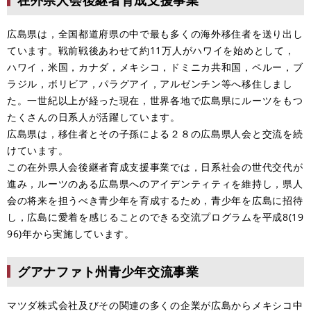
広島県は，全国都道府県の中で最も多くの海外移住者を送り出し
ています。戦前戦後あわせて約11万人がハワイを始めとして，
ハワイ，米国，カナダ，メキシコ，ドミニカ共和国，ペルー，ブ
ラジル，ボリビア，パラグアイ，アルゼンチン等へ移住しまし
た。一世紀以上が経った現在，世界各地で広島県にルーツをもつ
たくさんの日系人が活躍しています。
広島県は，移住者とその子孫による２８の広島県人会と交流を続
けています。
この在外県人会後継者育成支援事業では，日系社会の世代交代が
進み，ルーツのある広島県へのアイデンティティを維持し，県人
会の将来を担うべき青少年を育成するため，青少年を広島に招待
し，広島に愛着を感じることのできる交流プログラムを平成8(19
96)年から実施しています。
グアナファト州青少年交流事業
マツダ株式会社及びその関連の多くの企業が広島からメキシコ中