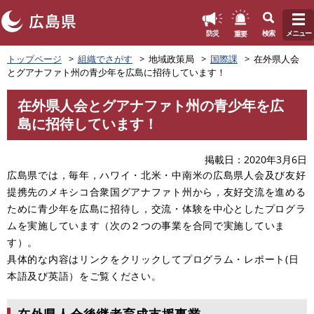
このページの本文へ
重要
防災
検索
メニュー
ペ
トップページ
組織でさがす
地域政策局
国際課
在外県人会
ー
とグアナファト州の青少年を広島に招待しています！
ジ
の
在外県人会とグアナファト州の青少年を広
先
本
島に招待しています！
頭
文
で
す
掲載日
2020年3月6日
。
広島県では，毎年，ハワイ・北米・中南米の広島県人会及び友好
提携先のメキシコ合衆国グアナファト州から，友好交流を進める
ために青少年を広島に招待し，交流・体験を中心としたプログラ
ムを実施しています（次の２つの事業を合同で実施していま
す）。
具体的な内容はリンクをクリックしてプログラム・レポート(日
本語及び英語）をご覧ください。
在外県人会後継者育成支援事業