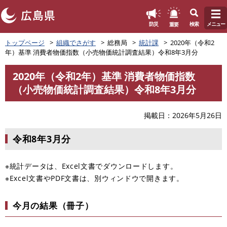
このページの本文へ
重要
防災
検索
メニュー
ペ
トップページ
組織でさがす
総務局
統計課
2020年（令和2
ー
年）基準 消費者物価指数（小売物価統計調査結果）令和8年3月分
ジ
の
2020年（令和2年）基準 消費者物価指数
先
本
（小売物価統計調査結果）令和8年3月分
頭
文
で
す
掲載日
2026年5月26日
。
令和8年3月分
※統計データは、Excel文書でダウンロードします。
※Excel文書やPDF文書は、別ウィンドウで開きます。
今月の結果（冊子）