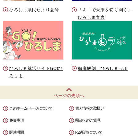
ひろしま県民だより夏号
「ＡＩで未来を切り開く」
ひろしま宣言
ひろしま就活サイトGO!ひ
徹底解剖！ひろしまラボ
ろしま
ページの先頭へ
このホームページについて
個人情報の取扱い
免責事項
県政へのご意見
関連機関
RSS配信について