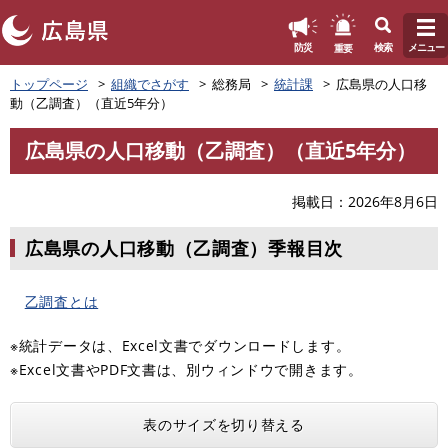
このページの本文へ
重要
防災
検索
メニュー
ペ
トップページ
組織でさがす
総務局
統計課
広島県の人口移
ー
動（乙調査）（直近5年分）
ジ
の
広島県の人口移動（乙調査）（直近5年分）
先
本
頭
文
で
掲載日
2026年8月6日
す
。
広島県の人口移動（乙調査）季報目次
乙調査とは
※統計データは、Excel文書でダウンロードします。
※Excel文書やPDF文書は、別ウィンドウで開きます。
表のサイズを切り替える