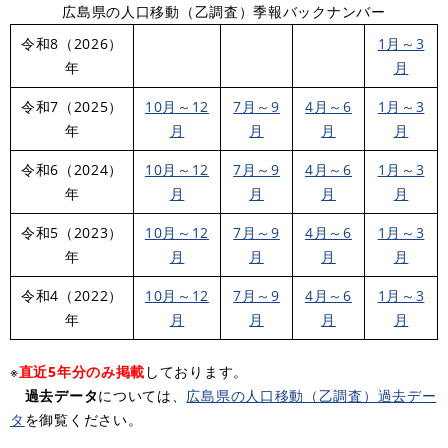
広島県の人口移動（乙調査）季報バックナンバー
令和8（2026）
1月～3
年
月
令和7（2025）
10月～12
7月～9
4月～6
1月～3
年
月
月
月
月
令和6（2024）
10月～12
7月～9
4月～6
1月～3
年
月
月
月
月
令和5（2023）
10月～12
7月～9
4月～6
1月～3
年
月
月
月
月
令和4（2022）
10月～12
7月～9
4月～6
1月～3
年
月
月
月
月
※
直近5年分のみ掲載
しております。
過去データ
については、
広島県の人口移動（乙調査）過去デー
タ
を御覧ください。