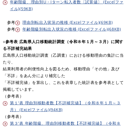
年齢階級、理由別U・Iターン転入者数〔試算値〕 (Excelファ
イル)(59KB)
参考
理由別転出入状況の推移 (Excelファイル)(69KB)
参考
年齢階級別転出入状況の推移 (Excelファイル)(68KB)
○参考表 広島県人口移動統計調査（令和８年１月～３月）に関す
る不詳補完結果
広島県人口移動統計調査（乙調査）における移動理由の集計に当
たり、
結果利用者の利便性向上を図るため、移動理由「その他」及び
「不詳」をあん分により補完した
「不詳補完値」を算出し、これを表章した統計表を参考表として
掲載しています。
（参考表）
第１'表 理由別移動者数【不詳補完値】（令和８年１月～３
月） (Excelファイル)(94KB)
（参考表）
第３'表 年齢階級、理由別移動者数【不詳補完値】（令和８