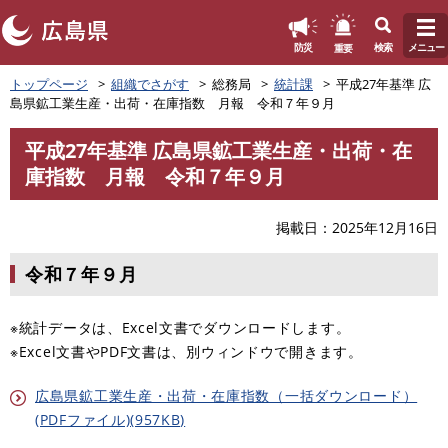
このページの本文へ
重要
防災
検索
メニュー
ペ
トップページ
組織でさがす
総務局
統計課
平成27年基準 広
ー
島県鉱工業生産・出荷・在庫指数 月報 令和７年９月
ジ
の
平成27年基準 広島県鉱工業生産・出荷・在
先
本
庫指数 月報 令和７年９月
頭
文
で
す
掲載日
2025年12月16日
。
令和７年９月
※統計データは、Excel文書でダウンロードします。
※Excel文書やPDF文書は、別ウィンドウで開きます。
広島県鉱工業生産・出荷・在庫指数（一括ダウンロード）
(PDFファイル)(957KB)