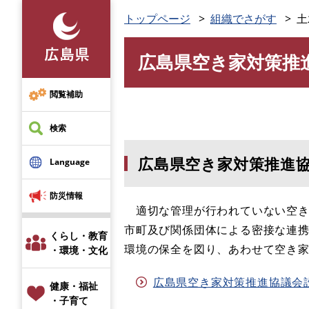
ペ
トップページ
組織でさがす
土
ー
ジ
広島県空き家対策推
の
本
先
文
頭
閲覧補助
で
す
検索
。
広島県空き家対策推進
Language
防災情報
適切な管理が行われていない空き
市町及び関係団体による密接な連
くらし・教育
環境の保全を図り、あわせて空き
・環境・文化
広島県空き家対策推進協議会設置
健康・福祉
・子育て