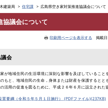
このページの本文へ
木建築局
住宅課
広島県空き家対策推進協議会について
進協議会について
印刷用ページを表示する
掲載日
協議会
家が地域住民の生活環境に深刻な影響を及ぼしていること
携のもと、地域住民の生命，身体または財産を保護するとと
家の活用の促進を図るために、平成２６年６月に設立された
要綱（令和５年５月１日施行） (PDFファイル)(237KB)