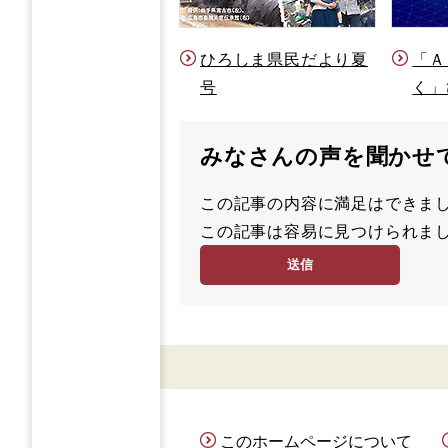
ひろしま県民だより夏
「Ａ
号
く」
みなさんの声を聞かせ
この記事の内容に満足はでき
満
この記事は容易に見つけられ
足
容
度
易
度
このホームページについて