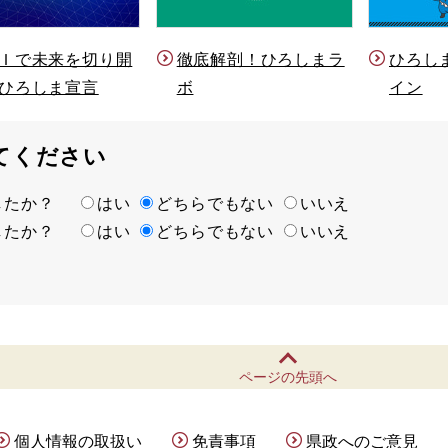
Ｉで未来を切り開
徹底解剖！ひろしまラ
ひろし
ひろしま宣言
ボ
イン
てください
ましたか？
はい
どちらでもない
いいえ
ましたか？
はい
どちらでもない
いいえ
ページの先頭へ
個人情報の取扱い
免責事項
県政へのご意見