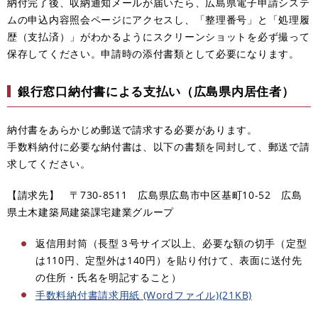
納付完了後、収納通知メールが届いたら、広島県電子申請システ
ムの申込内容照会ページにアクセスし、「整理番号」と「処理履
歴（支払済）」がわかるようにスクリーンショットを必ず撮って
保存してください。申請時の添付書類として必要になります。
銀行窓口納付書による支払い（広島県内居住者）
納付書をあらかじめ郵送で請求する必要があります。
手数料納付に必要な納付書は、以下の書類を同封して、郵送で請
求してください。
【請求先】 〒730-8511 広島県広島市中区基町10-52 広島
県土木建築局建築課宅建業グループ
返信用封筒（長型３号サイズ以上、必要な額の切手（定型
は110円、定型外は140円）を貼り付けて、表面に送付先
の住所・氏名を明記すること）
手数料納付書請求用紙 (Wordファイル)(21KB)