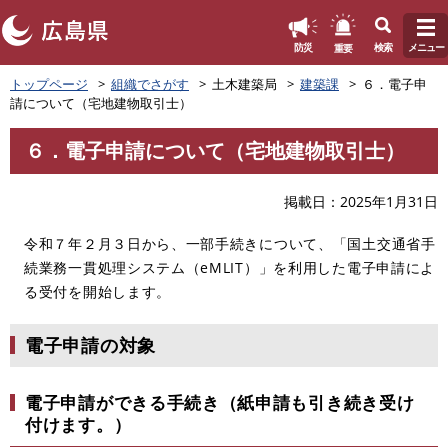
このページの本文へ
重要
防災
検索
メニュー
ペ
トップページ
組織でさがす
土木建築局
建築課
６．電子申
ー
請について（宅地建物取引士）
ジ
の
６．電子申請について（宅地建物取引士）
先
本
頭
文
で
掲載日
2025年1月31日
す
。
令和７年２月３日から、一部手続きについて、「国土交通省手
続業務一貫処理システム（eMLIT）」を利用した電子申請によ
る受付を開始します。
電子申請の対象
電子申請ができる手続き（紙申請も引き続き受け
付けます。）