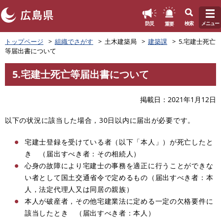
このページの本文へ
重要
防災
検索
メニュー
ペ
トップページ
組織でさがす
土木建築局
建築課
5.宅建士死亡
ー
等届出書について
ジ
の
5.宅建士死亡等届出書について
先
本
頭
文
で
掲載日
2021年1月12日
す
。
以下の状況に該当した場合，30日以内に届出が必要です。
宅建士登録を受けている者（以下「本人」）が死亡したと
き （届出すべき者：その相続人）
心身の故障により宅建士の事務を適正に行うことができな
い者として国土交通省令で定めるもの（届出すべき者：本
人，法定代理人又は同居の親族）
本人が破産者，その他宅建業法に定める一定の欠格要件に
該当したとき （届出すべき者：本人）