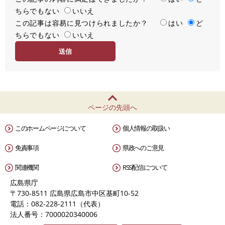
ちらでもない
足
いいえ
この記事は容易に見つけられましたか？
度
容
はい
ど
ちらでもない
易
いいえ
度
ページの先頭へ
このホームページについて
個人情報の取扱い
免責事項
県政へのご意見
関連機関
RSS配信について
広島県庁
〒730-8511 広島県広島市中区基町10-52
電話：082-228-2111（代表）
法人番号：7000020340006